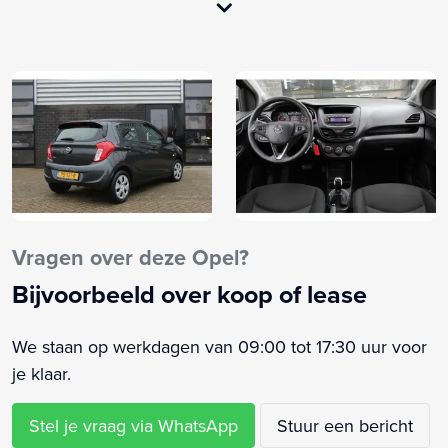
Alarm klasse 1(startblokkering)
Anti Blokkeer Systeem
Anti doorSlip Regeling
Bandenspanningscontrolesysteem
Bestuurdersstoel in hoogte verstelbaar
Bluetooth
Boordcomputer
Buitenspiegels elektrisch verstelbaar
Buitenspiegels in carrosseriekleur
Vragen over deze Opel?
Centrale vergrendeling met afstandsbediening
Bijvoorbeeld over koop of lease
Dakspoiler
Elektrische ramen voor
We staan op werkdagen van 09:00 tot 17:30 uur voor
Elektronische remkrachtverdeling
je klaar.
Elektronisch Stabiliteits Programma
Hill hold functie
Stel je vraag via WhatsApp
Stuur een bericht
In hoogte verstelbare bestuurdersstoel (AH3)