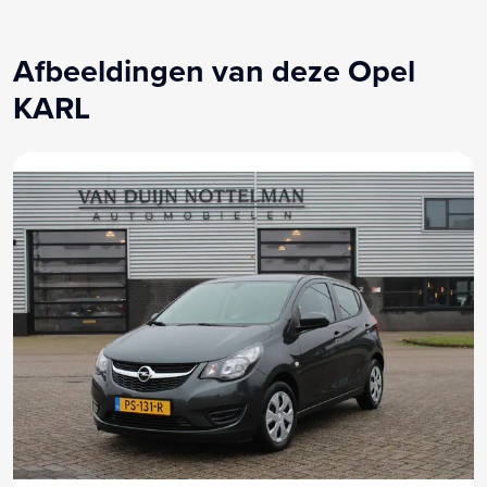
Parkeersensor achter
Radio
Afbeeldingen van deze Opel
Stuurbekrachtiging
KARL
Stuur multifunctioneel
Stuur verstelbaar