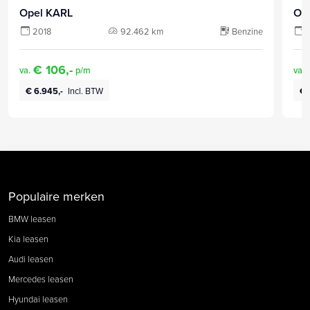
Opel KARL
Op
2018
92.462 km
Benzine
€ 106,-
va.
p/m
va.
€ 6.945,-
Incl. BTW
€ 
Populaire merken
BMW leasen
Kia leasen
Audi leasen
Mercedes leasen
Hyundai leasen