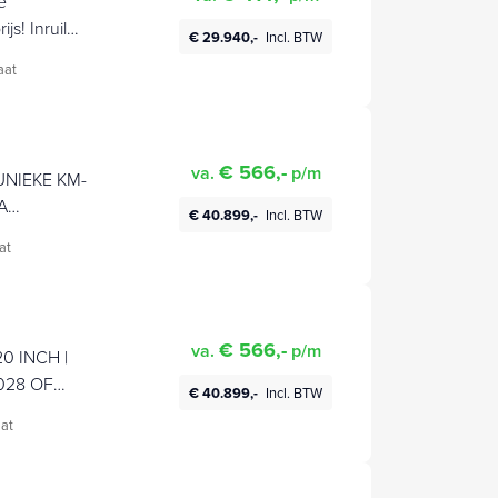
e
s! Inruil
€ 29.940,-
Incl. BTW
aat
€ 566,-
va.
p/m
UNIEKE KM-
A
€ 40.899,-
Incl. BTW
80.000 KM |
at
NDRIJFLIJN
€ 566,-
va.
p/m
0 INCH |
028 OF
€ 40.899,-
Incl. BTW
IE
at
M 03-2032 OF