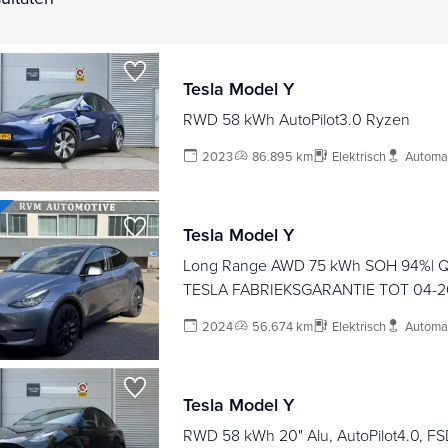
Tesla Model Y
RWD 58 kWh AutoPilot3.0 Ryzen
2023
86.895 km
Elektrisch
Automa
Tesla Model Y
Long Range AWD 75 kWh SOH 94%| Q
TESLA FABRIEKSGARANTIE TOT 04-2
80.000KM | FABRIEKSGARANTIE OP 
2024
56.674 km
Elektrisch
Automa
AANDRIJFLIJN TOT 2032 OF 192.000
VERREKENBAAR
Tesla Model Y
RWD 58 kWh 20" Alu, AutoPilot4.0, FS