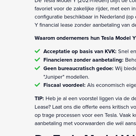
De Tesla Model Y (2021-heden) blijft de 
favoriet voor de zakelijke rijder, met een
configuratie beschikbaar in Nederland (o
Y financial lease zonder aanbetaling van de
Waarom ondernemers hun Tesla Model Y f
Acceptatie op basis van KVK:
Snel en
Financieren zonder aanbetaling:
Beho
Geen bureaucratisch gedoe:
Wij biede
"Juniper" modellen.
Fiscaal voordeel:
Als economisch eigena
TIP:
Heb je al een voorstel liggen via de d
Lease? Laat ons die offerte eens kritisch 
op trage processen voor een Tesla. Vaak 
aanbetaling met voorwaarden die wél aanslu