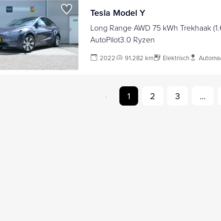
Tesla Model Y
Long Range AWD 75 kWh Trekhaak (1.
AutoPilot3.0 Ryzen
2022
91.282 km
Elektrisch
Automa
‹
1
2
3
...