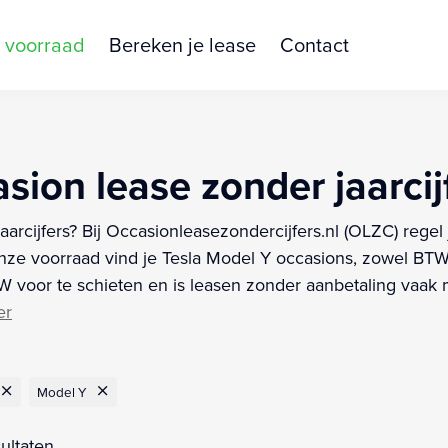
 voorraad
Bereken je lease
Contact
sion lease zonder jaarcij
aarcijfers? Bij Occasionleasezondercijfers.nl (OLZC) rege
ze voorraad vind je Tesla Model Y occasions, zowel BTW-a
voor te schieten en is leasen zonder aanbetaling vaak mo
er
Model Y
ultaten