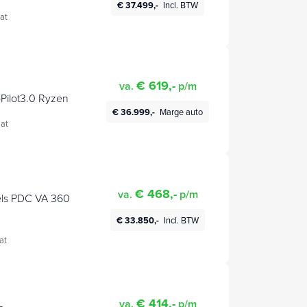
€ 37.499,-
Incl. BTW
at
€ 619,-
va.
p/m
Pilot3.0 Ryzen
€ 36.999,-
Marge auto
at
€ 468,-
va.
p/m
€ 33.850,-
Incl. BTW
at
€ 414,-
va.
p/m