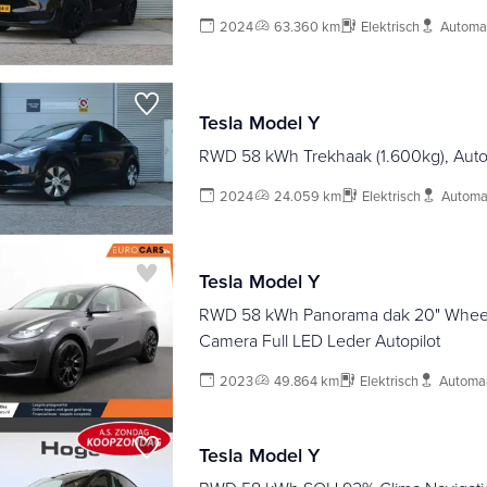
2024
63.360 km
Elektrisch
Automa
Tesla Model Y
RWD 58 kWh Trekhaak (1.600kg), Auto
2024
24.059 km
Elektrisch
Automa
Tesla Model Y
RWD 58 kWh Panorama dak 20" Wheels PDC VA 360
Camera Full LED Leder Autopilot
2023
49.864 km
Elektrisch
Automa
Tesla Model Y