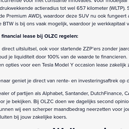
concurrentie voor met constante innovaties. Voor modelj
 indrukwekkende actieradius tot wel 657 kilometer (WLTP). 
p de Premium AWD), waardoor deze SUV nu ook fungeert al
 BTW is bij ons vaak mogelijk, waardoor je werkkapitaal vo
inancial lease bij OLZC regelen:
 direct uitsluitsel, ook voor startende ZZP'ers zonder jaarci
ud je liquiditeit door 100% van de waarde te financieren.
n opties voor een Tesla Model Y occasion lease zakelijk z
ar geniet je direct van rente- en investeringsaftrek op 
ealer of partijen als Alphabet, Santander, DutchFinance, 
voor je bekijken. Bij OLZC doen we dagelijks second opin
kunnen wij een scherper maandbedrag neerzetten voor jou
iten bij jouw zakelijke koers.