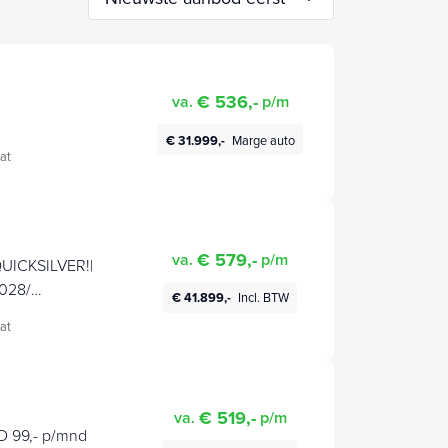
€ 536,-
va.
p/m
€ 31.999,-
Marge auto
at
€ 579,-
va.
p/m
UICKSILVER!|
028/
€ 41.899,-
Incl. BTW
ACCU &
at
 KM | BTW
€ 519,-
va.
p/m
D 99,- p/mnd