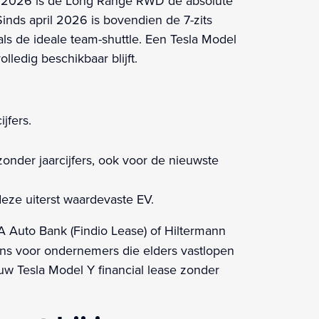
aar 2026 is de Long Range RWD de absolute
Sinds april 2026 is bovendien de 7-zits
s de ideale team-shuttle. Een Tesla Model
lledig beschikbaar blijft.
jfers.
onder jaarcijfers, ook voor de nieuwste
deze uiterst waardevaste EV.
CA Auto Bank (Findio Lease) of Hiltermann
ions voor ondernemers die elders vastlopen
w Tesla Model Y financial lease zonder