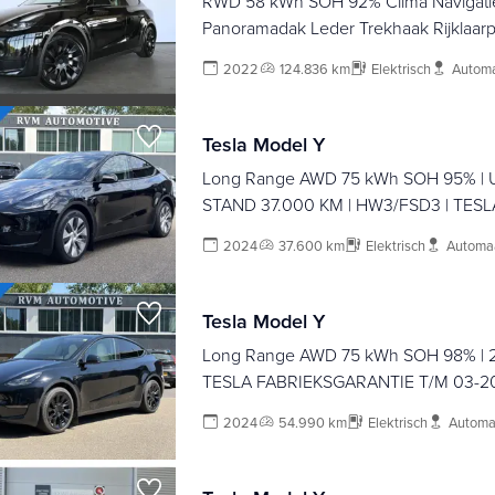
RWD 58 kWh SOH 92% Clima Navigati
Panoramadak Leder Trekhaak Rijklaarprij
Mogelijk!
2022
124.836 km
Elektrisch
Autom
Tesla Model Y
Long Range AWD 75 kWh SOH 95% | 
STAND 37.000 KM | HW3/FSD3 | TESL
FABRIEKSGARANTIE T/M 04-2028 OF 
2024
37.600 km
Elektrisch
Automa
GARANTIE OP HOOGVOLTACCU & AA
T/M 04-2032 OF 192.000 KM |
Tesla Model Y
Long Range AWD 75 kWh SOH 98% | 2
TESLA FABRIEKSGARANTIE T/M 03-2
80.000 KM | TESLA FABRIEKSGARANT
2024
54.990 km
Elektrisch
Automa
HOOGVOLTACCU & AANDRIJFLIJN T/
192.000 KM |