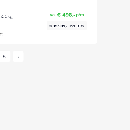
€ 498,-
va.
p/m
600kg),
€ 35.999,-
Incl. BTW
at
5
›