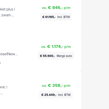
€ 846,-
va.
p/m
et plus |
 zwart-
€ 61.195,-
Incl. BTW
€ 1.174,-
va.
p/m
|Bose|New
€ 55.900,-
Marge auto
t
€ 358,-
va.
p/m
nic |
|
€ 25.449,-
Incl. BTW
en |