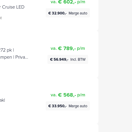
€ 602,-
va.
p/m
r Cruise LED
€ 32.900,-
Marge auto
t
€ 789,-
va.
p/m
72 pk |
ampen | Privacy
€ 56.949,-
Incl. BTW
€ 568,-
va.
p/m
ak|
€ 33.950,-
Marge auto