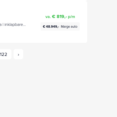
€ 819,-
va.
p/m
 | inklapbare
€ 48.949,-
Marge auto
122
›