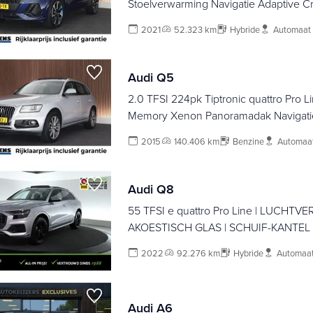
Stoelverwarming Navigatie Adaptive C
2021
52.323 km
Hybride
Automaat
Audi Q5
2.0 TFSI 224pk Tiptronic quattro Pro L
Memory Xenon Panoramadak Navigati
2015
140.406 km
Benzine
Automaa
Audi Q8
55 TFSI e quattro Pro Line | LUCHTVER
AKOESTISCH GLAS | SCHUIF-KANTEL 
2022
92.276 km
Hybride
Automaa
Audi A6