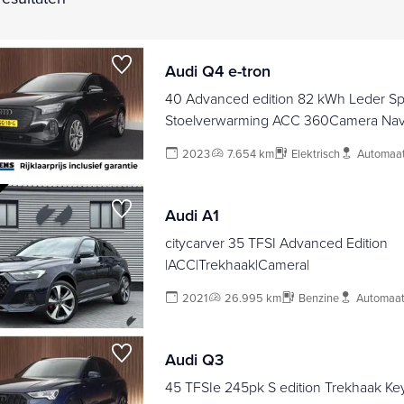
Audi Q4 e-tron
40 Advanced edition 82 kWh Leder Sp
Stoelverwarming ACC 360Camera Navi
2023
7.654 km
Elektrisch
Automaa
Audi A1
citycarver 35 TFSI Advanced Edition
|ACC|Trekhaak|Camera|
2021
26.995 km
Benzine
Automaa
Audi Q3
45 TFSIe 245pk S edition Trekhaak Ke