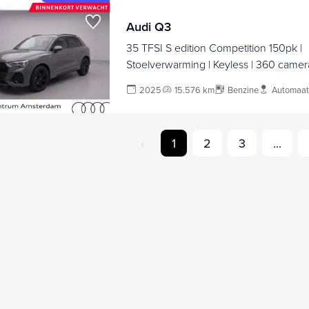
Audi Q3
35 TFSI S edition Competition 150pk |
Stoelverwarming | Keyless | 360 camera
spiegels
2025
15.576 km
Benzine
Automaat
‹
1
2
3
...