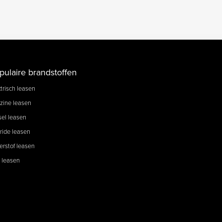
pulaire brandstoffen
trisch leasen
zine leasen
sel leasen
ride leasen
erstof leasen
 leasen