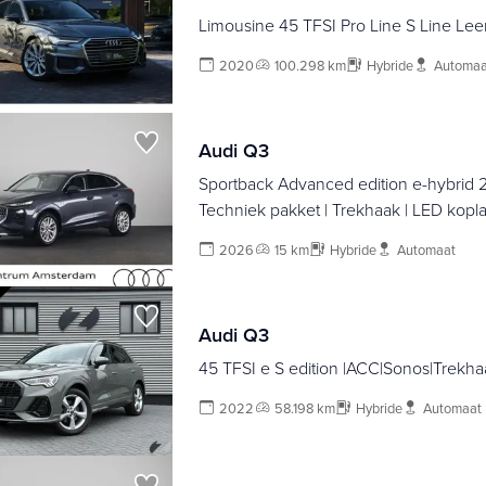
Limousine 45 TFSI Pro Line S Line Lee
2020
100.298 km
Hybride
Automaa
Audi Q3
Sportback Advanced edition e-hybrid 2
Techniek pakket | Trekhaak | LED kopl
glas |
2026
15 km
Hybride
Automaat
Audi Q3
45 TFSI e S edition |ACC|Sonos|Trekha
2022
58.198 km
Hybride
Automaat