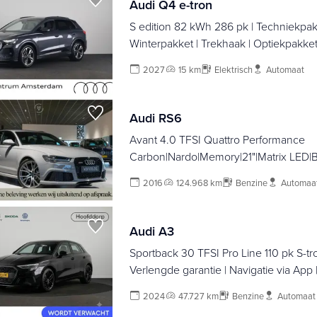
Audi Q4 e-tron
S edition 82 kWh 286 pk | Techniekpakk
Winterpakket | Trekhaak | Optiekpakket
glanzend |
2027
15 km
Elektrisch
Automaat
Audi RS6
Avant 4.0 TFSI Quattro Performance
Carbon|Nardo|Memory|21"|Matrix LED
Service
2016
124.968 km
Benzine
Automaa
Audi A3
Sportback 30 TFSI Pro Line 110 pk S-tro
Verlengde garantie | Navigatie via App 
Parkeersensoren achter | LED koplamp
2024
47.727 km
Benzine
Automaat