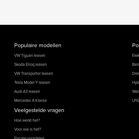
Populaire modellen
Po
VW Tiguan leasen
Elek
Skoda Elroq leasen
Ben
VW Transporter leasen
Die
Tesla Model Y leasen
Hyb
Audi A3 leasen
Wat
Mercedes A Klasse
LPG
Veelgestelde vragen
Hoe werkt het?
Voor wie is het?
Fiscale voordelen