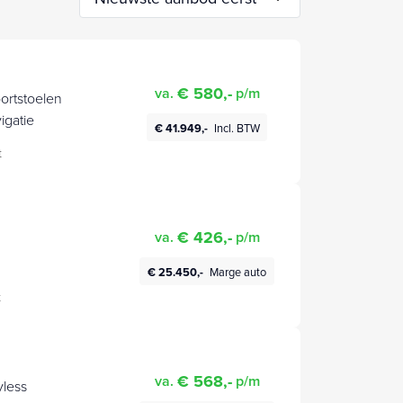
€ 580,-
va.
p/m
ortstoelen
gatie
€ 41.949,-
Incl. BTW
t
€ 426,-
va.
p/m
€ 25.450,-
Marge auto
t
€ 568,-
va.
p/m
yless