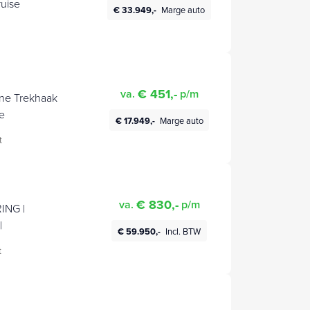
ruise
€ 33.949,-
Marge auto
€ 451,-
va.
p/m
ine Trekhaak
e
€ 17.949,-
Marge auto
t
€ 830,-
va.
p/m
ING |
|
€ 59.950,-
Incl. BTW
t