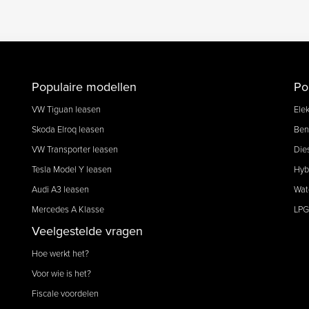
Populaire modellen
Po
VW Tiguan leasen
Elek
Skoda Elroq leasen
Ben
VW Transporter leasen
Die
Tesla Model Y leasen
Hyb
Audi A3 leasen
Wat
Mercedes A Klasse
LPG
Veelgestelde vragen
Hoe werkt het?
Voor wie is het?
Fiscale voordelen