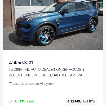
Lynk & Co 01
1.5 261PK! NL AUTO DEALER ONDERHOUDEN
RECENT ONDERHOUD GEHAD 360CAMERA
PANORAMADAK 6,6KWH LADER 20INCH
2022
45.825 km
Hybride
STOELVERWARMING ADAPTIEVE CRUISE ANDROID-
APPLECARPLAY NAVI CLIMA PDC V+A ENZ...
€ 315,-
va.
p/m
€ 22.745,-
Incl. BTW