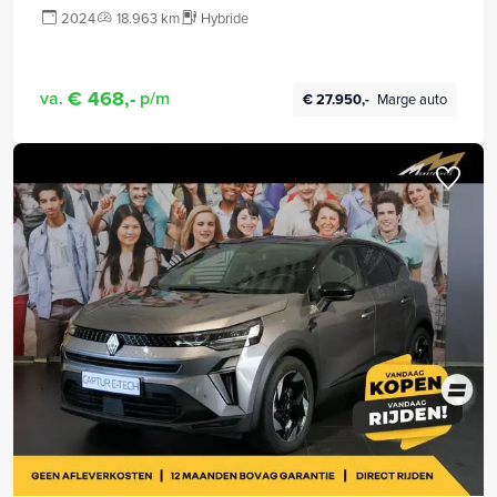
2024
18.963 km
Hybride
€ 468,-
va.
p/m
€ 27.950,-
Marge auto