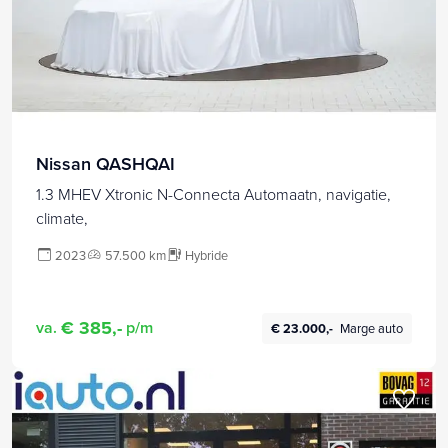
Nissan QASHQAI
1.3 MHEV Xtronic N-Connecta Automaatn, navigatie,
climate,
2023
57.500 km
Hybride
€ 385,-
va.
p/m
€ 23.000,-
Marge auto