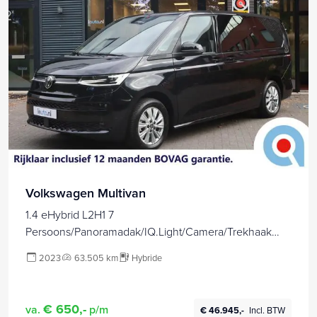
Volkswagen Multivan
1.4 eHybrid L2H1 7
Persoons/Panoramadak/IQ.Light/Camera/Trekhaak
wegkl.
2023
63.505 km
Hybride
€ 650,-
va.
p/m
€ 46.945,-
Incl. BTW