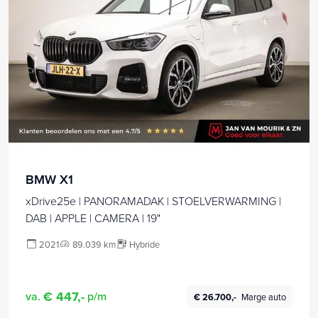
BMW X1
xDrive25e | PANORAMADAK | STOELVERWARMING |
DAB | APPLE | CAMERA | 19"
2021
89.039 km
Hybride
€ 447,-
va.
p/m
€ 26.700,-
Marge auto