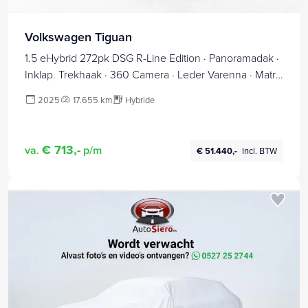
Volkswagen Tiguan
1.5 eHybrid 272pk DSG R-Line Edition · Panoramadak ·
Inklap. Trekhaak · 360 Camera · Leder Varenna · Matrix
LED · Head-Up Display · Harman Kardon Sound ·
2025
17.655 km
Hybride
Garantie t/m 16-09-2030 of 100.000km
€ 713,-
va.
p/m
€ 51.440,-
Incl. BTW