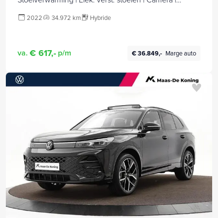
Ambiente verlichting
2022
34.972 km
Hybride
€ 617,-
va.
p/m
€ 36.849,-
Marge auto