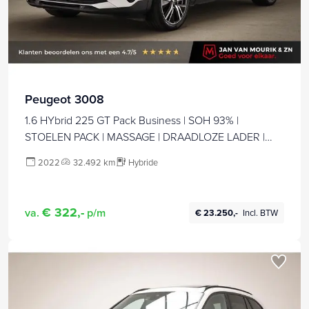
Peugeot 3008
1.6 HYbrid 225 GT Pack Business | SOH 93% |
STOELEN PACK | MASSAGE | DRAADLOZE LADER |
CAMERA | 19"
2022
32.492 km
Hybride
€ 322,-
va.
p/m
€ 23.250,-
Incl. BTW