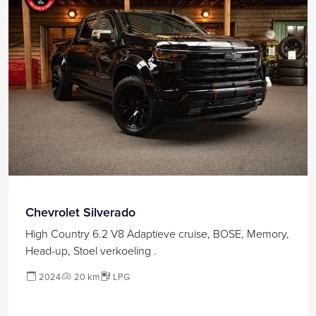
Chevrolet Silverado
High Country 6.2 V8 Adaptieve cruise, BOSE, Memory,
Head-up, Stoel verkoeling .
2024
20 km
LPG