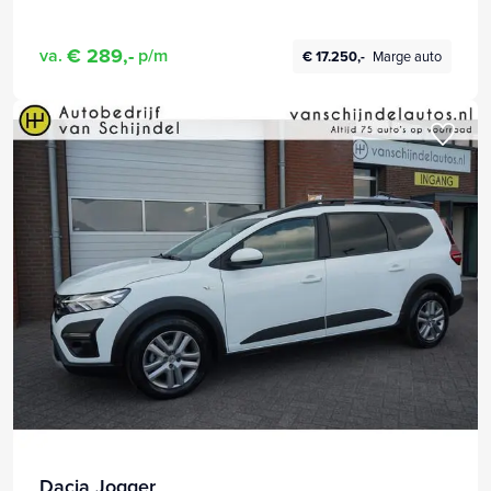
€ 289,-
va.
p/m
€ 17.250,-
Marge auto
Dacia Jogger