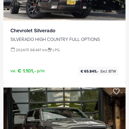
Chevrolet Silverado
SILVERADO HIGH COUNTRY FULL OPTIONS
2024
68.447 km
LPG
€ 1.101,-
va.
p/m
€ 65.845,-
Excl. BTW