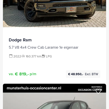
Dodge Ram
5.7 V8 4x4 Crew Cab Laramie 1e eigenaar
2022
160.377 km
LPG
€ 819,-
va.
p/m
€ 48.950,-
Excl. BTW