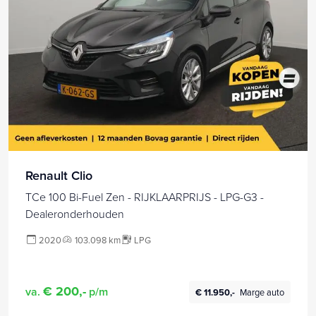
Renault Clio
TCe 100 Bi-Fuel Zen - RIJKLAARPRIJS - LPG-G3 -
Dealeronderhouden
2020
103.098 km
LPG
€ 200,-
va.
p/m
€ 11.950,-
Marge auto