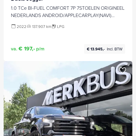
1.0 TCe BI-FUEL COMFORT 7P 7STOELEN ORIGINEEL
NEDERLANDS ANDROID/APPLECARPLAY(NAVI)
AIRCO CRUISECONTROL BLUETOOTH
2022
137.907 km
LPG
PARKEERSENSOREN DAKRAILS 4X
ELECTR.RAMEN/SPIEGELS
€ 197,-
va.
p/m
€ 13.945,-
Incl. BTW