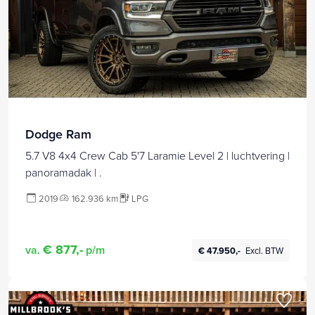
Dodge Ram
5.7 V8 4x4 Crew Cab 5'7 Laramie Level 2 | luchtvering |
panoramadak | .
2019
162.936 km
LPG
€ 877,-
va.
p/m
€ 47.950,-
Excl. BTW