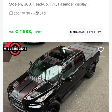
Stoelen, 360, Head-up, H/K, Pasanger display .
2024
30 km
LPG
€ 1.588,-
va.
p/m
€ 94.950,-
Excl. BTW