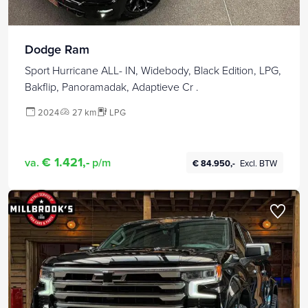
Dodge Ram
Sport Hurricane ALL- IN, Widebody, Black Edition, LPG,
Bakflip, Panoramadak, Adaptieve Cr .
2024
27 km
LPG
€ 1.421,-
va.
p/m
€ 84.950,-
Excl. BTW