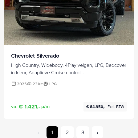
Chevrolet Silverado
High Country, Widebody, 4Play velgen, LPG, Bedcover
in kleur, Adaptieve Cruise control, .
2025
23 km
LPG
€ 1.421,-
va.
p/m
€ 84.950,-
Excl. BTW
‹
1
2
3
›