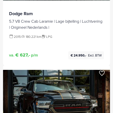
Dodge Ram
5.7 V8 Crew Cab Laramie | Lage bijtelling | Luchtvering
| Origineel Nederlands |
2015
180.221 km
LPG
€ 627,-
va.
p/m
€ 24.950,-
Excl. BTW