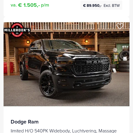
€ 1.505,-
va.
p/m
€ 89.950,-
Excl. BTW
Dodge Ram
limited H/O 540PK Widebody, Luchtvering, Massage