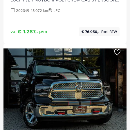
| DUBBELE CABINE | GRIJSKENTEKEN | | De specialist
2023
48.072 km
LPG
in Amerikaanse pick‑ups in Nederland en Europa.
€ 1.287,-
va.
p/m
€ 76.950,-
Excl. BTW