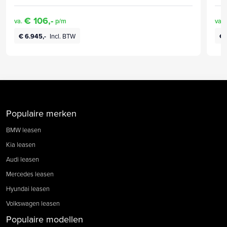
€ 106,-
va.
p/m
va.
€ 6.945,-
Incl. BTW
€ 
Populaire merken
BMW leasen
Kia leasen
Audi leasen
Mercedes leasen
Hyundai leasen
Volkswagen leasen
Populaire modellen