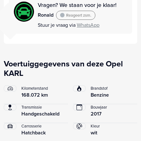
Vragen? We staan voor je klaar!
Ronald
Reageert zsm.
Stuur je vraag via
WhatsApp
Voertuiggegevens van deze Opel
KARL
Kilometerstand
Brandstof
168.072 km
Benzine
Transmissie
Bouwjaar
Handgeschakeld
2017
Carrosserie
Kleur
Hatchback
wit