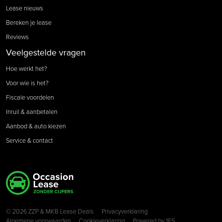
Lease nieuws
Bereken je lease
Reviews
Veelgestelde vragen
Hoe werkt het?
Voor wie is het?
Fiscale voordelen
Inruil & aanbetalen
Aanbod & auto kiezen
Service & contact
Copyright navigation
© 2026 ZZP & MKB Lease Deals
Privacyverklaring
Algemene voorwaarden
Cookieverklaring
Powered by
1FS