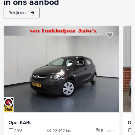
in ons aanbod
Bekijk meer
Opel KARL
Op
2018
92.462 km
Benzine