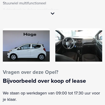
Stuurwiel multifunctioneel
Achterbank in delen neerklapbaar
Airbag(s) hoofd achter
Airbag(s) hoofd voor
Airbag(s) side voor
Airbag bestuurder
Airbag passagier
Alarm klasse 1(startblokkering)
Anti Blokkeer Systeem
Anti doorSlip Regeling
Audio installatie
Vragen over deze Opel?
Bandenspanningscontrolesysteem
Bijvoorbeeld over koop of lease
Bluetooth telefoonvoorbereiding
Boordcomputer
We staan op werkdagen van 09:00 tot 17:30 uur voor
Buitenspiegels elektrisch verstelbaar
je klaar.
Buitenspiegels in carrosseriekleur