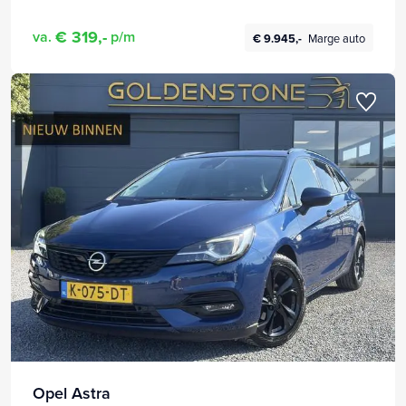
| Bi-Xenon | Navigatie | Climate Control | 2 Sleutels |
€ 319,-
va.
p/m
€ 9.945,-
Marge auto
Opel Astra