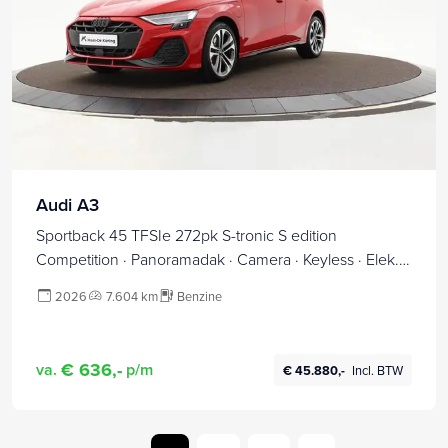
Audi A3
Sportback 45 TFSIe 272pk S-tronic S edition
Competition · Panoramadak · Camera · Keyless · Elek.
Voorstoel · 18'' Inch · Garantie t/m 10-12-2030 of
2026
7.604 km
Benzine
100.000km
€ 636,-
va.
p/m
€ 45.880,-
Incl. BTW