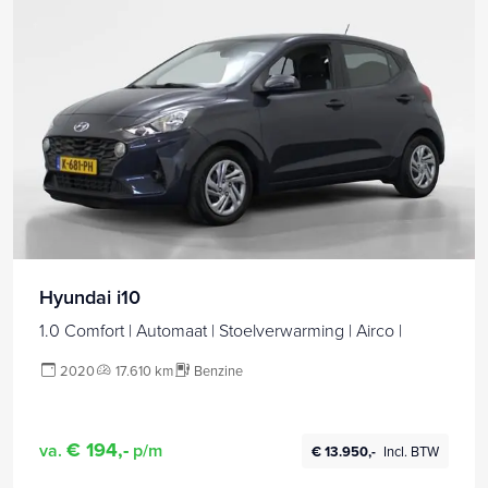
Hyundai i10
1.0 Comfort | Automaat | Stoelverwarming | Airco |
2020
17.610 km
Benzine
€ 194,-
va.
p/m
€ 13.950,-
Incl. BTW