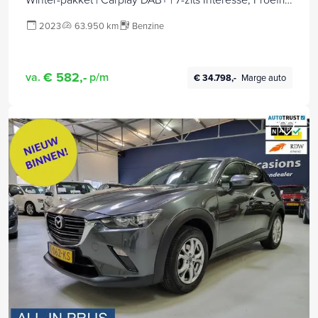
Bel of app met: 06-24 28 28 42
2023
63.950 km
Benzine
€ 582,-
va.
p/m
€ 34.798,-
Marge auto