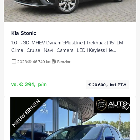
Kia Stonic
1.0 T-GDi MHEV DynamicPlusLine | Trekhaak | 15" LM |
Clima | Cruise | Navi | Camera | LED | Keyless | 1e
eigenaar |
2023
46.740 km
Benzine
€ 291,-
va.
p/m
€ 20.600,-
Incl. BTW