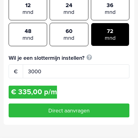
12
24
36
mnd
mnd
mnd
48
60
72
mnd
mnd
mnd
Wil je een slottermijn instellen?
€
€ 335,00 p/m
Direct aanvragen