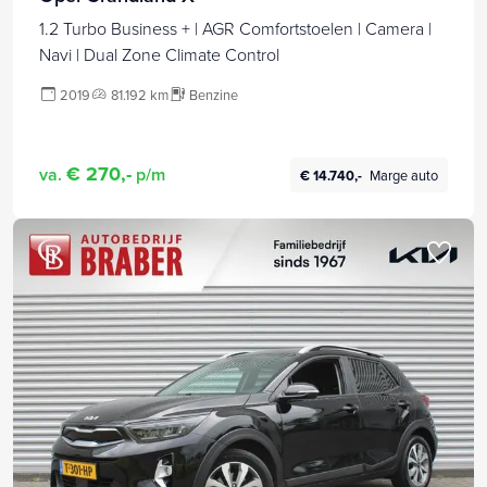
1.2 Turbo Business + | AGR Comfortstoelen | Camera |
Navi | Dual Zone Climate Control
2019
81.192 km
Benzine
€ 270,-
va.
p/m
€ 14.740,-
Marge auto