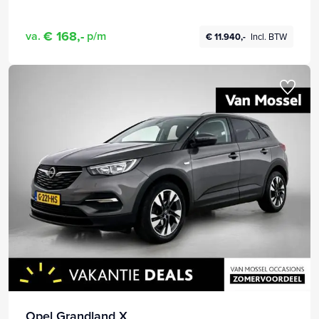
€ 168,-
va.
p/m
€ 11.940,-
Incl. BTW
Opel Grandland X