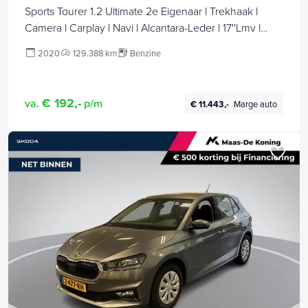
Sports Tourer 1.2 Ultimate 2e Eigenaar l Trekhaak l
Camera l Carplay l Navi l Alcantara-Leder l 17''Lmv l
Stoelverw-Stuurverw l Net beurt gehad l Dodehoek l
2020
129.388 km
Benzine
Rijstrooksensor l Pdc V+A l 6 Bak l N.A.P l 146pk l Bj 11-
2020 l Apk tot 08-2028
€ 192,-
va.
p/m
€ 11.443,-
Marge auto