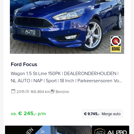
Ford Focus
Wagon 1.5 St-Line 150PK | DEALERONDERHOUDEN |
NL AUTO | NAP | Sport | 18 Inch | Parkeersensoren Voor
en Achter | Navigatie | Cruise Control | Climate Control |
2015
166.894 km
Benzine
Armsteun | Voorruitverwarming | 2 Sleutels |
€ 245,-
va.
p/m
€ 9.745,-
Marge auto