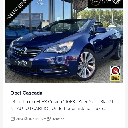
Opel Cascada
1.4 Turbo ecoFLEX Cosmo 140PK | Zeer Nette Staat! |
NL AUTO | CABRIO | Onderhoudshistorie | Luxe
Stoelen | Achteruitrijcamera | Stoelverwarming | 19 Inch
2014
167.010 km
Benzine
| Lederen Bekleding | Parkeersensoren Voor en Achter