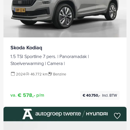
Skoda Kodiaq
1.5 TSI Sportline 7 pers. | Panoramadak |
Stoelverwarming | Camera |
2024
46.772 km
Benzine
€ 578,-
va.
p/m
€ 40.750,-
Incl. BTW