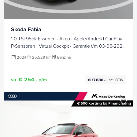
Skoda Fabia
1.0 TSI 95pk Essence · Airco · Apple/Android Car Play ·
P-Sensoren · Virtual Cockpit · Garantie t/m 03-06-2028
of 100.000km
2024
25.529 km
Benzine
€ 254,-
va.
p/m
€ 17.880,-
Incl. BTW