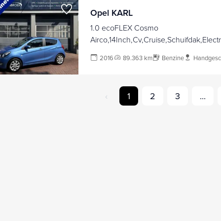
Opel KARL
1.0 ecoFLEX Cosmo
Airco,14Inch,Cv,Cruise,Schuifdak,Elect
Km 89.000
2016
89.363 km
Benzine
Handgesc
‹
1
2
3
...