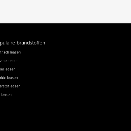
pulaire brandstoffen
trisch leasen
zine leasen
sel leasen
ride leasen
erstof leasen
 leasen