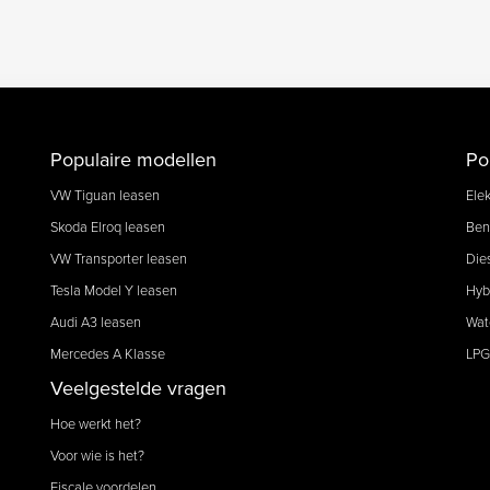
Populaire modellen
Po
VW Tiguan leasen
Elek
Skoda Elroq leasen
Ben
VW Transporter leasen
Die
Tesla Model Y leasen
Hyb
Audi A3 leasen
Wat
Mercedes A Klasse
LPG
Veelgestelde vragen
Hoe werkt het?
Voor wie is het?
Fiscale voordelen