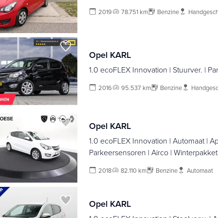
2019
78.751 km
Benzine
Handgesch
Opel KARL
1.0 ecoFLEX Innovation | Stuurver. | Pa
2016
95.537 km
Benzine
Handgesc
Opel KARL
1.0 ecoFLEX Innovation | Automaat | Ap
Parkeersensoren | Airco | Winterpakket
2018
82.110 km
Benzine
Automaat
Opel KARL