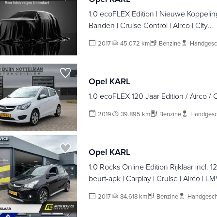
1.0 ecoFLEX Edition | Nieuwe Koppeling
Banden | Cruise Control | Airco | City
Stuurbekrachtiging | Bluetooth | Zeer ne
2017
45.072 km
Benzine
Handgesc
Opel KARL
1.0 ecoFLEX 120 Jaar Edition / Airco / C
2019
39.895 km
Benzine
Handgesc
Opel KARL
1.0 Rocks Online Edition Rijklaar incl
beurt-apk | Carplay | Cruise | Airco | L
2017
84.618 km
Benzine
Handgesch