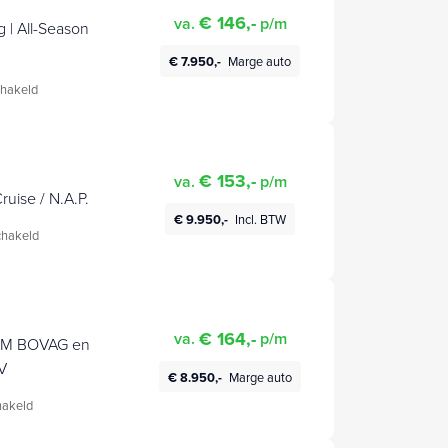
€ 146,-
va.
p/m
 | All-Season
€ 7.950,-
Marge auto
tjes |
hakeld
€ 153,-
va.
p/m
ruise / N.A.P.
€ 9.950,-
Incl. BTW
hakeld
€ 164,-
va.
p/m
. 12M BOVAG en
MV
€ 8.950,-
Marge auto
akeld