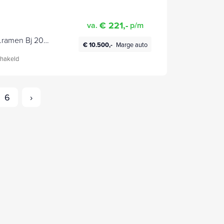
€ 221,-
va.
p/m
r.ramen Bj 2016
€ 10.500,-
Marge auto
hakeld
6
›