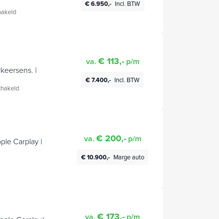
€ 6.950,-
Incl. BTW
akeld
€ 113,-
va.
p/m
rkeersens. |
€ 7.400,-
Incl. BTW
hakeld
€ 200,-
va.
p/m
ple Carplay |
€ 10.900,-
Marge auto
€ 173,-
va.
p/m