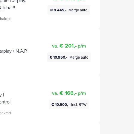
Apple Carplay/
jklaar!!
€ 9.445,-
Marge auto
hakeld
€ 201,-
va.
p/m
rplay / N.A.P.
€ 10.950,-
Marge auto
€ 166,-
va.
p/m
 |
ontrol
€ 10.900,-
Incl. BTW
hakeld