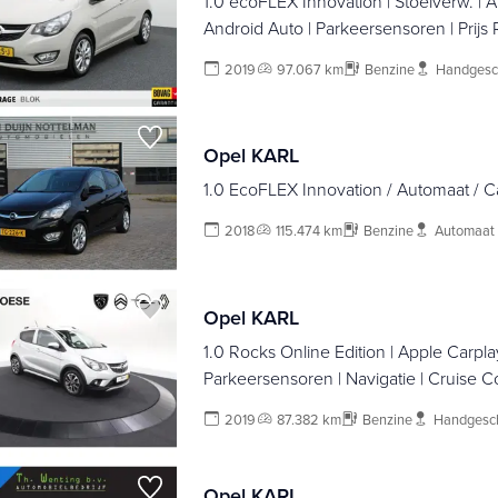
1.0 ecoFLEX Innovation | Stoelverw. | 
Android Auto | Parkeersensoren | Prijs Ri
2019
97.067 km
Benzine
Handgesc
Opel KARL
1.0 EcoFLEX Innovation / Automaat / Ca
2018
115.474 km
Benzine
Automaat
Opel KARL
1.0 Rocks Online Edition | Apple Carplay
Parkeersensoren | Navigatie | Cruise C
2019
87.382 km
Benzine
Handgesc
Opel KARL