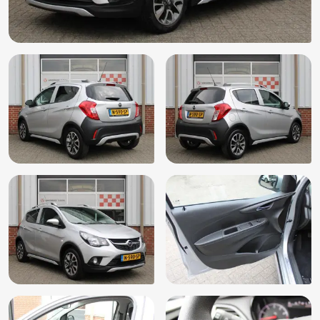
Lichtmetalen velgen 15"
Mirrorlink
Mistlampen voor adaptief
Multimedia-voorbereiding
Pianolak afwerking interieur
Radio
Radiobediening op het stuur
Reservesleutel
Side-skirts
Spraakbediening
Stuurbekrachtiging
Stuur verstelbaar
Stuurwiel multifunctioneel
Toerenteller
Touchscreen
USB-aansluiting