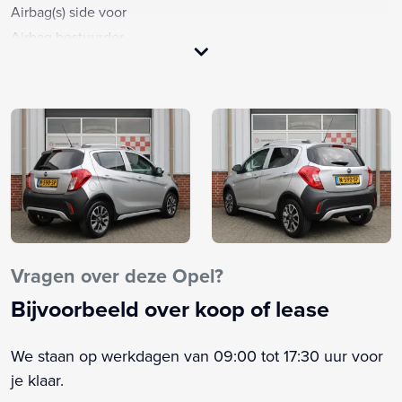
Airbag(s) side voor
Airbag bestuurder
Airbag passagier
Airco
Alarm klasse 1(startblokkering)
Anti Blokkeer Systeem
Anti doorSlip Regeling
Apple Carplay/Android Auto
Audio installatie
Bandenspanningscontrolesysteem
Bekerhouder achter
Vragen over deze Opel?
Bekerhouders voor
Bijvoorbeeld over koop of lease
Bestuurdersstoel in hoogte verstelbaar
Bluetooth telefoonvoorbereiding
We staan op werkdagen van 09:00 tot 17:30 uur voor
Boekjes + Handleiding
je klaar.
Boordcomputer