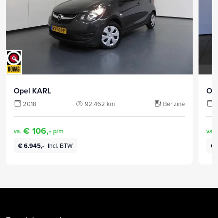
Opel KARL
Op
2018
92.462 km
Benzine
€ 106,-
va.
p/m
va.
€ 6.945,-
Incl. BTW
€ 