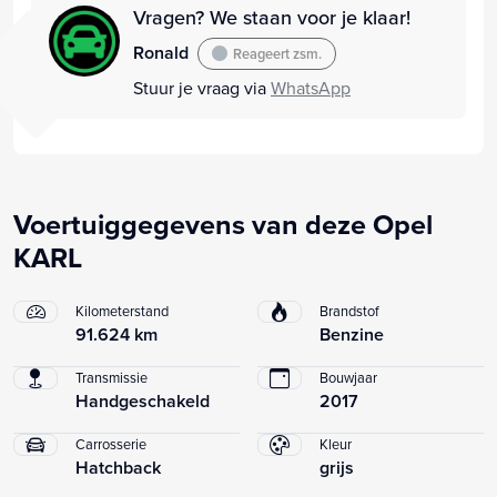
Vragen? We staan voor je klaar!
Ronald
Reageert zsm.
Stuur je vraag via
WhatsApp
Voertuiggegevens van deze Opel
KARL
Kilometerstand
Brandstof
91.624 km
Benzine
Transmissie
Bouwjaar
Handgeschakeld
2017
Carrosserie
Kleur
Hatchback
grijs