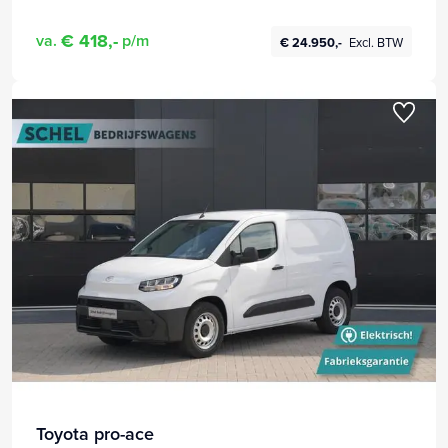
€ 418,-
va.
p/m
€ 24.950,-
Excl. BTW
Toyota pro-ace