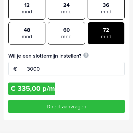
12
24
36
mnd
mnd
mnd
48
60
72
mnd
mnd
mnd
Wil je een slottermijn instellen?
€
€ 335,00 p/m
Direct aanvragen