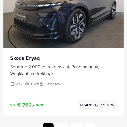
Skoda Enyaq
Sportline 2.000kg trekgewicht, Panoramadak,
Wegklapbare trekhaak
2026
10 km
Elektrisch
€ 760,-
va.
p/m
€ 54.950,-
Incl. BTW