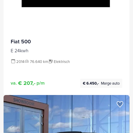
Fiat 500
E 24kwh
2014
76.640 km
Elektrisch
€ 207,-
va.
p/m
€ 6.450,-
Marge auto