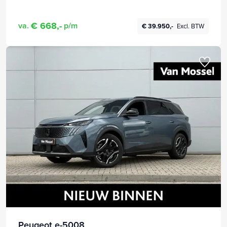
€ 668,-
va.
p/m
€ 39.950,-
Excl. BTW
Peugeot e-5008