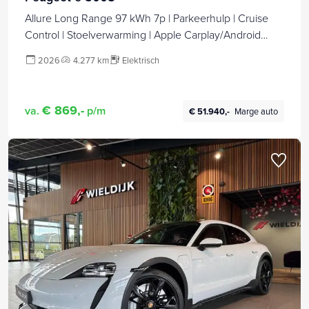
Allure Long Range 97 kWh 7p | Parkeerhulp | Cruise
Control | Stoelverwarming | Apple Carplay/Android
Auto
2026
4.277 km
Elektrisch
€ 869,-
va.
p/m
€ 51.940,-
Marge auto