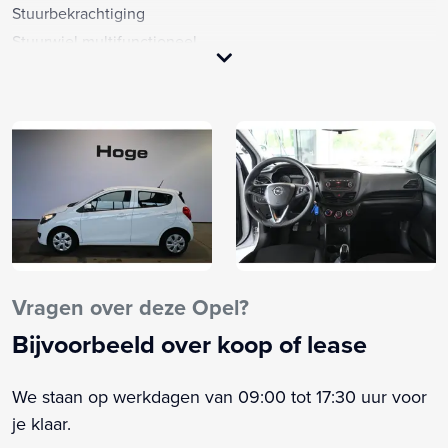
Stuurbekrachtiging
Stuurwiel multifunctioneel
Achterbank in delen neerklapbaar
Airbag(s) hoofd achter
Airbag(s) hoofd voor
Airbag(s) side voor
Airbag bestuurder
Airbag passagier
Alarm klasse 1(startblokkering)
Anti Blokkeer Systeem
Anti doorSlip Regeling
Vragen over deze Opel?
Armsteun
Bijvoorbeeld over koop of lease
Audio installatie
Bandenspanningscontrolesysteem
We staan op werkdagen van 09:00 tot 17:30 uur voor
Bluetooth
je klaar.
Boordcomputer