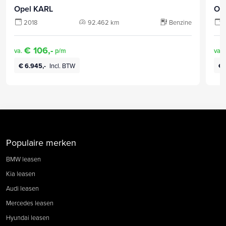
Opel KARL
Op
2018
92.462 km
Benzine
€ 106,-
va.
p/m
va.
€ 6.945,-
Incl. BTW
€ 
Populaire merken
BMW leasen
Kia leasen
Audi leasen
Mercedes leasen
Hyundai leasen