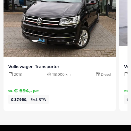
Volkswagen Transporter
Vo
2018
118.000 km
Diesel
€ 694,-
va.
p/m
va.
€ 37.950,-
Excl. BTW
€ 