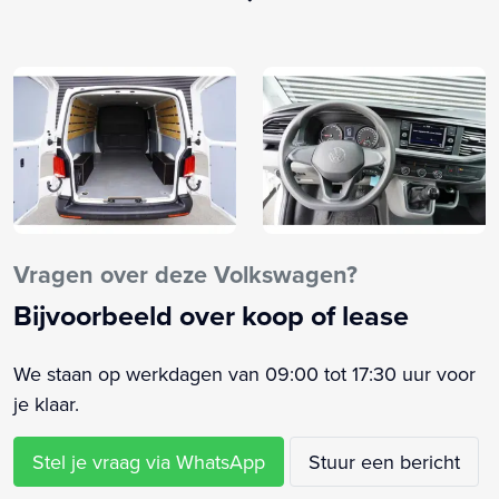
Binnenspiegel automatisch dimmend
Bluetooth
Boordcomputer
Buitenspiegels elektrisch verstelbaar
Buitenspiegels verwarmbaar
Centrale vergrendeling met afstandsbediening
Comfortstoel(en)
Connected services
Cruise control
Vragen over deze Volkswagen?
Dimlichten automatisch
Bijvoorbeeld over koop of lease
Elektrische ramen voor
Elektronisch Sper Differentieel
We staan op werkdagen van 09:00 tot 17:30 uur voor
Elektronisch Stabiliteits Programma
je klaar.
Hill hold functie
Lendesteun(en) verstelbaar
Stel je vraag via WhatsApp
Stuur een bericht
Mistlampen voor adaptief