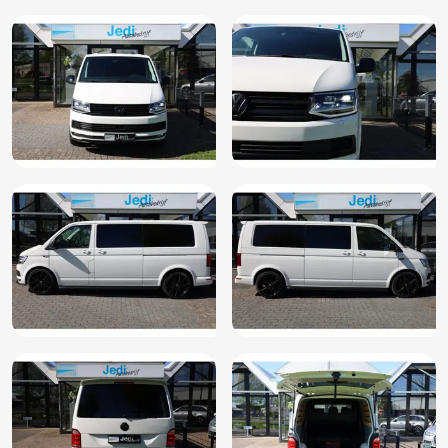
Lendesteun voorstoelen
Licht en Zicht pakket
Lichtmetalen velgen
Mistlampen voor adaptief
Multifunctioneel lederen stuurwiel
Multimedia-voorbereiding
Multivan dashboard
Multivan exterieur pakket
Navigatiesysteem full map
Parkeersensor achter
Parkeersensor voor
Pluspakket
Regensensor
Ruitensproeiers verwarmbaar
Schuifdeur links en rechts
Start/stop systeem