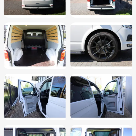
Stuur verstelbaar
Tapijt in cabine
Treeplank verlichting achter
Trekhaak
Vermoeidheids herkenning
Verwarmde voorruit
Voorstoelen in hoogte verstelbaar
Voorstoelen verwarmd
Vrijloopregeling DSG
Zijschuifdeur rechts