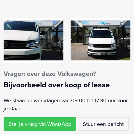
Anti doorSlip Regeling
Apple CarPlay
Armsteun voor
Autotelefoonvoorbereiding met bluetooth
Binnenspiegel automatisch dimmend
Boordcomputer plus
Buitenspiegels elektrisch verstel- en verwarmbaar
Buitenspiegels in carrosseriekleur
Bumpers in carrosseriekleur
Vragen over deze Volkswagen?
Centrale deurvergrendeling met afstandsbediening
Bijvoorbeeld over koop of lease
Comfortpakket
Comfortstoel(en)
We staan op werkdagen van 09:00 tot 17:30 uur voor
Comfortstoelen voor met armleuning
je klaar.
Cruise control adaptief
Derde remlicht
Stel je vraag via WhatsApp
Stuur een bericht
Dimlichten automatisch