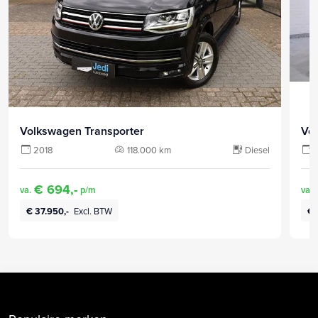
Volkswagen Transporter
Vo
2018
118.000 km
Diesel
€ 694,-
va.
p/m
va.
€ 37.950,-
Excl. BTW
€ 