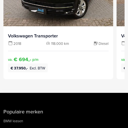
Volkswagen Transporter
Vo
2018
118.000 km
Diesel
€ 694,-
va.
p/m
va.
€ 37.950,-
Excl. BTW
€ 
Populaire merken
BMW leasen