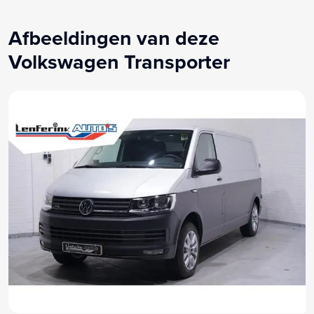
Zijschuifdeur rechts
Rookvrij
Afbeeldingen van deze
Volkswagen Transporter