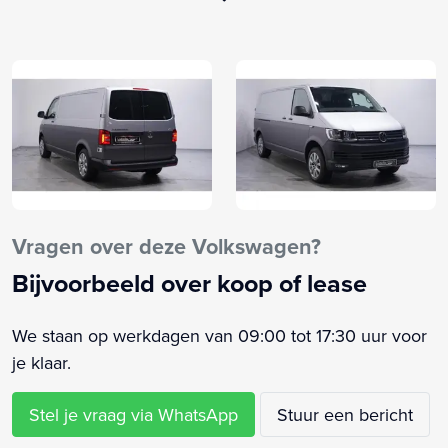
Aux
Bestuurdersstoel in hoogte verstelbaar
Bijrijdersbank
Buitenspiegels elektrisch verstelbaar en verwarmbaar
Centrale deurvergrendeling met afstandsbediening
Fabrieksgarantie
Getint glas
Instructieboekjes aanwezig
Metallic lak
Vragen over deze Volkswagen?
Parkeersensoren voor en achter
Bijvoorbeeld over koop of lease
Radio
Stof
We staan op werkdagen van 09:00 tot 17:30 uur voor
Stuurbekrachtiging
je klaar.
Stuur verstelbaar
Usb aansluiting
Stel je vraag via WhatsApp
Stuur een bericht
Voorruitverwarming