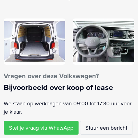
Binnenspiegel automatisch dimmend
Bluetooth
Boordcomputer
Buitenspiegels elektrisch verstelbaar
Buitenspiegels verwarmbaar
Centrale vergrendeling met afstandsbediening
Comfortstoel(en)
Connected services
Cruise control
Vragen over deze Volkswagen?
Dimlichten automatisch
Bijvoorbeeld over koop of lease
Elektrische ramen voor
Elektronisch Sper Differentieel
We staan op werkdagen van 09:00 tot 17:30 uur voor
Elektronisch Stabiliteits Programma
je klaar.
Hill hold functie
Lendesteun(en) verstelbaar
Stel je vraag via WhatsApp
Stuur een bericht
Mistlampen voor adaptief