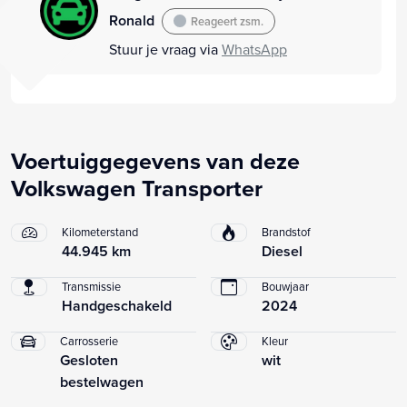
Ronald
Reageert zsm.
Stuur je vraag via
WhatsApp
Voertuiggegevens van deze
Volkswagen Transporter
Kilometerstand
Brandstof
44.945 km
Diesel
Transmissie
Bouwjaar
Handgeschakeld
2024
Carrosserie
Kleur
Gesloten
wit
bestelwagen