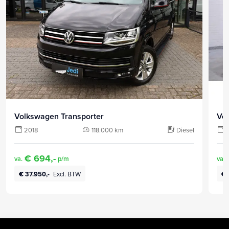
Volkswagen Transporter
Vo
2018
118.000 km
Diesel
€ 694,-
va.
p/m
va.
€ 37.950,-
Excl. BTW
€ 