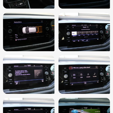
Side-skirts
Sportstoelen
Spraakbediening
Start/stop systeem
Stuurbekrachtiging snelheidsafhankelijk
Stuur verstelbaar
Stuurwiel multifunctioneel
Toerenteller
Touchscreen
Uitlaat sierstuk
USB-aansluiting
Verkeersinfo
Vermoeidheids herkenning