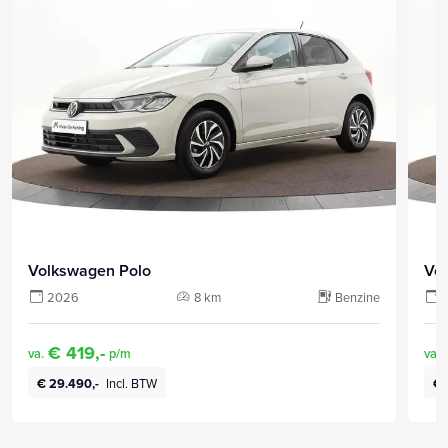
Volkswagen Polo
Vo
2026
8 km
Benzine
€ 419,-
va.
p/m
va.
€ 29.490,-
Incl. BTW
€ 