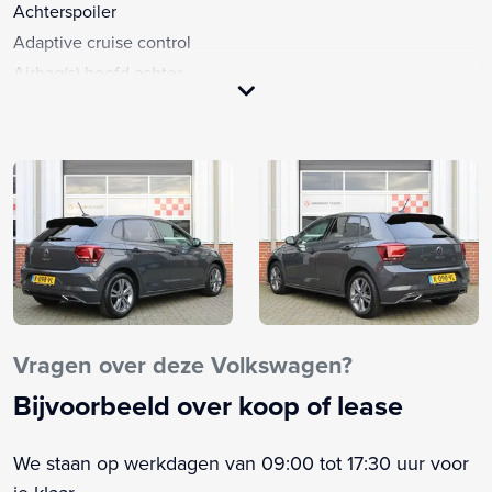
Achterspoiler
Adaptive cruise control
Airbag(s) hoofd achter
Airbag(s) hoofd voor
Airbag(s) side voor
Airbag bestuurder
Airbag passagier
Airco
Alarm klasse 1(startblokkering)
Alarmsysteem
Android Auto
Anti Blokkeer Systeem
Vragen over deze Volkswagen?
Anti doorSlip Regeling
Bijvoorbeeld over koop of lease
Apple CarPlay
Armsteun voor
We staan op werkdagen van 09:00 tot 17:30 uur voor
Audio installatie