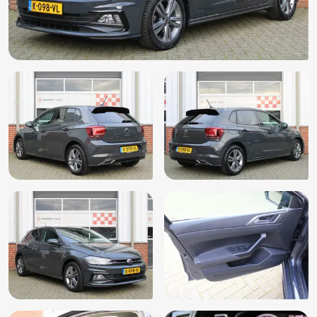
Draadloos telefoon laden
Drive Select
Elektrische ramen achter
Elektrische ramen voor
Elektronische remkrachtverdeling
Elektronisch Stabiliteits Programma
Extra getint glas achter
Geen rokers auto
Getint glas
Handrem bekleedt met leder
Hoofdsteunen achter
Hoofdsteunen anti-whiplash
Isofix bevestiging voor kinderzitjes
LED achterlichten
LED dagrijverlichting
Lederen stuurwiel