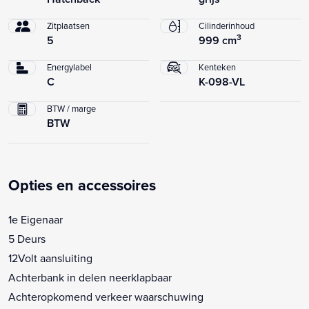
Zitplaatsen
Cilinderinhoud
3
5
999 cm
Energylabel
Kenteken
C
K-098-VL
BTW / marge
BTW
Opties en accessoires
1e Eigenaar
5 Deurs
12Volt aansluiting
Achterbank in delen neerklapbaar
Achteropkomend verkeer waarschuwing