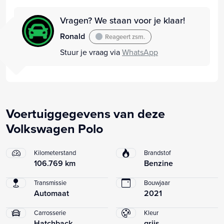
Vragen? We staan voor je klaar!
Ronald
Reageert zsm.
Stuur je vraag via
WhatsApp
Voertuiggegevens van deze
Volkswagen Polo
Kilometerstand
Brandstof
106.769 km
Benzine
Transmissie
Bouwjaar
Automaat
2021
Carrosserie
Kleur
Hatchback
grijs