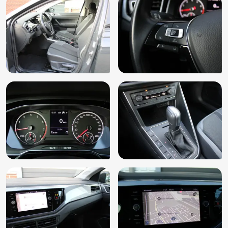
Lederen versnellingspook
Lichtmetalen velgen 16"
Lichtsensor
Mirrorlink
Mistlampen voor adaptief
Multimedia-voorbereiding
N.A.P.
Navigatiesysteem
Nederlandse auto
Onderhoudshistorie
Parkeersensor voor en achter
Passagiersstoel in hoogte verstelbaar
Pianolak afwerking interieur
R-Line exterieur
Radiobediening op het stuur
Reservesleutel