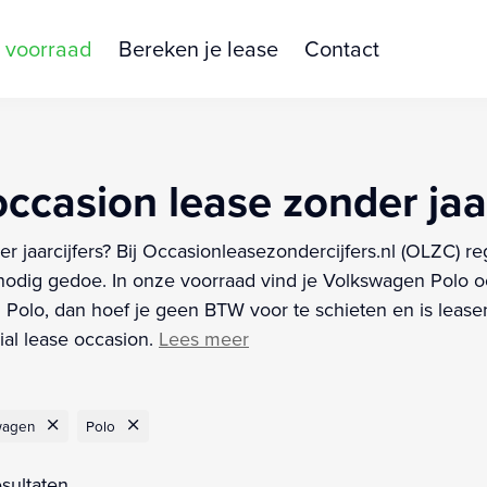
 voorraad
Bereken je lease
Contact
casion lease zonder jaar
 jaarcijfers? Bij Occasionleasezondercijfers.nl (OLZC) reg
dig gedoe. In onze voorraad vind je Volkswagen Polo oc
 Polo, dan hoef je geen BTW voor te schieten en is leasen
al lease occasion.
Lees meer
wagen
Polo
sultaten