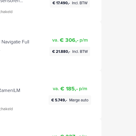
r sensoren
€ 17.490,-
Incl. BTW
pit
chakeld
€ 306,-
va.
p/m
l
€ 21.880,-
Incl. BTW
€ 185,-
va.
p/m
k Ramen|LM
€ 5.749,-
Marge auto
chakeld