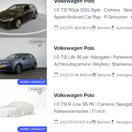
Volkswagen Polo
1.0 TSI 110pk DSG Style · Camera · Sto
Apple/Android Car Play · P-Sensoren · IQ
Inch ·
2023
48.038 km
Benzine
Automaat
Volkswagen Polo
1.0 TSI Life 95 pk | Navigatie | Parkeer
Achteruitrijcamera | Keyless | Stoelverw
2022
45.828 km
Benzine
Handges
Volkswagen Polo
1.0 TSI R-Line 95 PK | Camera | Navigati
Parkeersensoren | 17 Inch
2023
57.637 km
Benzine
Handgesc