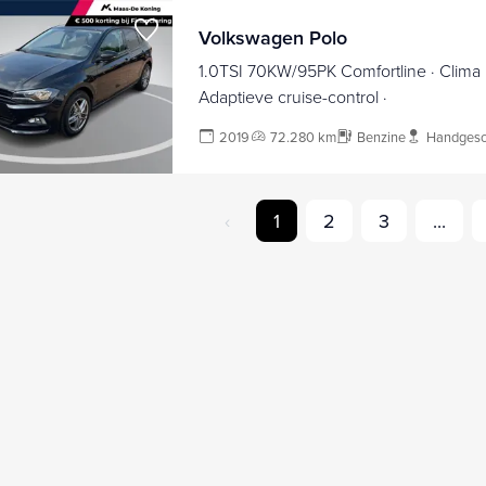
Volkswagen Polo
1.0TSI 70KW/95PK Comfortline · Clima ·
Adaptieve cruise-control ·
2019
72.280 km
Benzine
Handgesc
‹
1
2
3
...