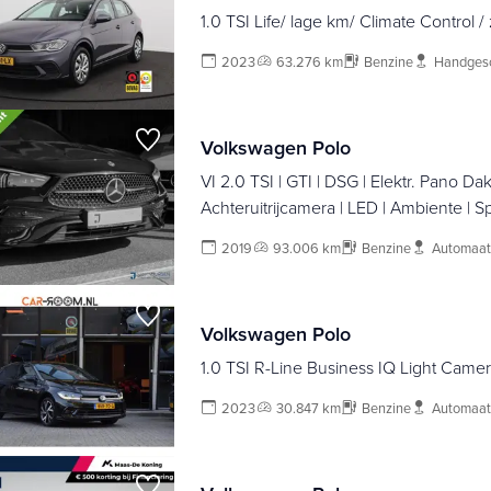
1.0 TSI Life/ lage km/ Climate Control /
2023
63.276 km
Benzine
Handges
Volkswagen Polo
VI 2.0 TSI | GTI | DSG | Elektr. Pano Dak
Achteruitrijcamera | LED | Ambiente | Sport Chassis |
Alarm Klasse III |
2019
93.006 km
Benzine
Automaat
Volkswagen Polo
1.0 TSI R-Line Business IQ Light Came
2023
30.847 km
Benzine
Automaat