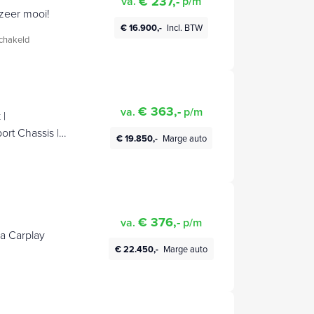
€ 237,-
va.
p/m
 zeer mooi!
€ 16.900,-
Incl. BTW
chakeld
€ 363,-
va.
p/m
 |
€ 19.850,-
Marge auto
€ 376,-
va.
p/m
ra Carplay
€ 22.450,-
Marge auto