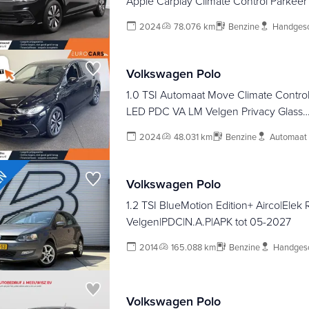
Apple Carplay Climate Control Parkee
Lichtmetalen Velgen Dab Digitale Cock
2024
78.076 km
Benzine
Handges
Volkswagen Polo
1.0 TSI Automaat Move Climate Control Navigatie Ful
LED PDC VA LM Velgen Privacy Glass
Stoelverwarming
2024
48.031 km
Benzine
Automaat
Volkswagen Polo
1.2 TSI BlueMotion Edition+ Airco|Ele
Velgen|PDC|N.A.P|APK tot 05-2027
2014
165.088 km
Benzine
Handges
Volkswagen Polo