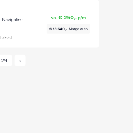
€ 250,-
va.
p/m
 Navigatie ·
€ 13.640,-
Marge auto
hakeld
29
›