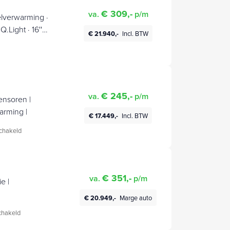
€ 309,-
va.
p/m
elverwarming ·
.Light · 16''
€ 21.940,-
Incl. BTW
€ 245,-
va.
p/m
sensoren |
arming |
€ 17.449,-
Incl. BTW
chakeld
€ 351,-
va.
p/m
e |
€ 20.949,-
Marge auto
hakeld