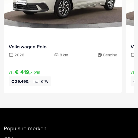
Volkswagen Polo
Vo
2026
8 km
Benzine
€ 419,-
va.
p/m
va.
€ 29.490,-
Incl. BTW
€ 
Populaire merken