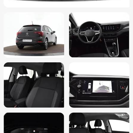
Passagiersstoel in hoogte verstelbaar
Radio
RDW-leges
Regensensor
Rijstrooksensor met correctie
Start/stop systeem
Stuur verstelbaar
Verkeersbord detectie
Vermoeidheids herkenning
Volledig digitaal instrumentenpaneel
Zij airbag(s) voor
Zijruiten achter en achterruit getint, 65% lichtabsorberend
(4KF)
Armsteun voor
Draadloze telefoonlader
File assistent