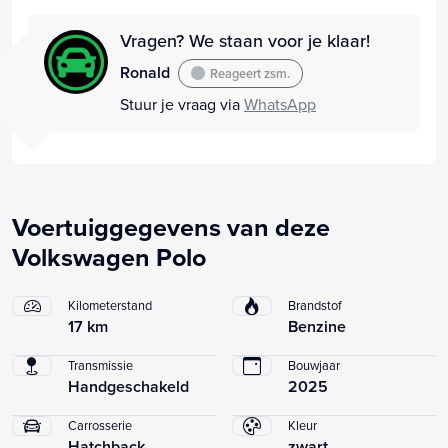
Vragen? We staan voor je klaar!
Ronald
Reageert zsm.
Stuur je vraag via
WhatsApp
Voertuiggegevens van deze
Volkswagen Polo
Kilometerstand
Brandstof
17 km
Benzine
Transmissie
Bouwjaar
Handgeschakeld
2025
Carrosserie
Kleur
Hatchback
zwart