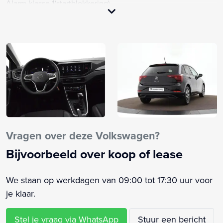
Alarm klasse 1(startblokkering)
Anti Blokkeer Systeem
Anti doorSlip Regeling
Ascot Grey (6U6U)
Automatische snelheids begrenzing
Autonomous Emergency Braking
Bandenspanningscontrolesysteem
Bestuurdersairbag
Bestuurdersstoel in hoogte verstelbaar
Binnenspiegel automatisch dimmend
Vragen over deze Volkswagen?
Boordcomputer
Bijvoorbeeld over koop of lease
Buitenspiegels elektrisch inklapbaar
Buitenspiegels elektrisch verstel- en verwarmbaar
We staan op werkdagen van 09:00 tot 17:30 uur voor
Bumpers in carrosseriekleur
je klaar.
Centrale airbag voor
Centrale deurvergrendeling met afstandsbediening
Stel je vraag via WhatsApp
Stuur een bericht