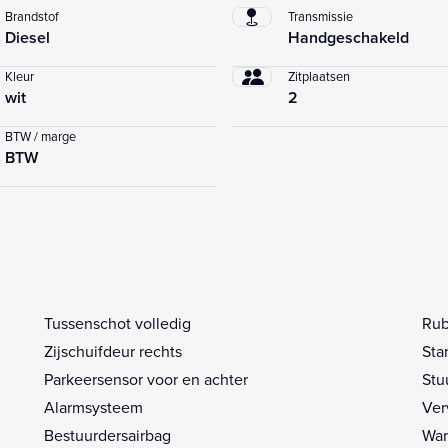
Brandstof
Transmissie
Diesel
Handgeschakeld
Kleur
Zitplaatsen
wit
2
BTW / marge
BTW
Tussenschot volledig
Rub
Zijschuifdeur rechts
Sta
Parkeersensor voor en achter
Stu
Alarmsysteem
Ver
Bestuurdersairbag
War