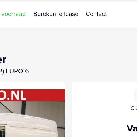
 voorraad
Bereken je lease
Contact
er
2) EURO 6
€ 
Va