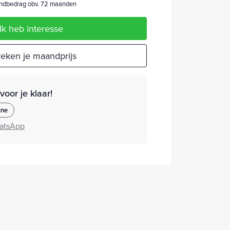
dbedrag obv. 72 maanden
Ik heb interesse
eken je maandprijs
oor je klaar!
ine
atsApp