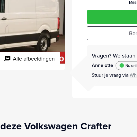
Maan
Ber
Vragen? We staan v
Alle afbeeldingen
Annelotte
Nu onl
Stuur je vraag via
Wh
deze Volkswagen Crafter