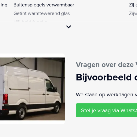
ning
Buitenspiegels verwarmbaar
Zij 
Getint warmtewerend glas
Zij
Hill hold functie
Passagiersairbag
Vragen over deze
Bijvoorbeeld 
We staan op werkdagen van
Stel je vraag via What