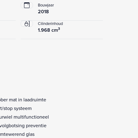
Bouwjaar
2018
Cilinderinhoud
3
1.968 cm
ber mat in laadruimte
rt/stop systeem
urwiel multifunctioneel
volgbotsing preventie
mtewerend glas