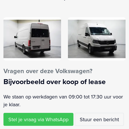
Buitentemperatuurmeter
Centrale deurvergrendeling met afstandsbediening
Cruise control
Elektrische ramen voor
Elektronisch Sper Differentieel
Elektronisch Stabiliteits Programma
Getint glas
Instructieboekjes aanwezig
Lane assist
Vragen over deze Volkswagen?
Multifunctioneel stuurwiel
Bijvoorbeeld over koop of lease
Passagiersairbag
Radio
We staan op werkdagen van 09:00 tot 17:30 uur voor
Roetfilter
je klaar.
Rookvrij
Start/stop systeem
Stel je vraag via WhatsApp
Stuur een bericht
Start Stop Systeem