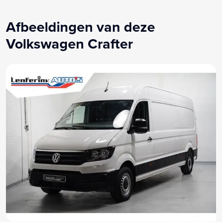
Stof
Stuurbekrachtiging
Afbeeldingen van deze
Stuur verstelbaar
Volkswagen Crafter
Stuurwiel multifunctioneel
Tussenwand
Usb aansluiting
Zijschuifdeur rechts