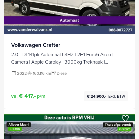
Volkswagen Crafter
2.0 TDI 141pk Automaat L3H2 L2H1 Euro6 Airco |
Camera | Apple Carplay | 3000kg Trekhaak |
Cruisecontrol Android Auto, Stoelverwarming,
2022
160.116 km
Diesel
Parkeersensoren, Bijrijdersbank
€ 417,-
va.
p/m
€ 24.900,-
Excl. BTW