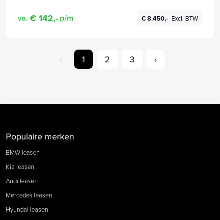
€ 142,-
va.
p/m
€ 8.450,-
Excl. BTW
‹
1
2
3
›
Populaire merken
BMW leasen
Kia leasen
Audi leasen
Mercedes leasen
Hyundai leasen