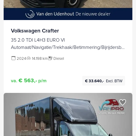
Volkswagen Crafter
35 2.0 TDI L4H3 EURO VI
Automaat/Navigatie/Trekhaak/Betimmering/Bijrijdersba
nk
2024
14.198 km
Diesel
€ 563,-
va.
p/m
€ 33.640,-
Excl. BTW