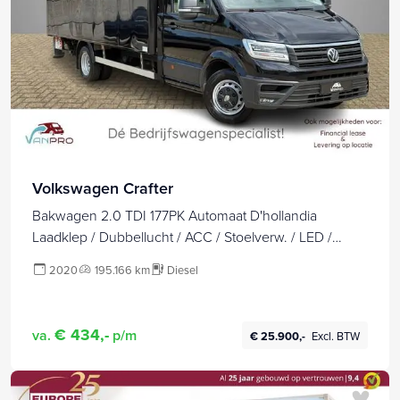
Volkswagen Crafter
Bakwagen 2.0 TDI 177PK Automaat D'hollandia
Laadklep / Dubbellucht / ACC / Stoelverw. / LED /
Camera / Carplay / Stuurverw. /
2020
195.166 km
Diesel
€ 434,-
va.
p/m
€ 25.900,-
Excl. BTW