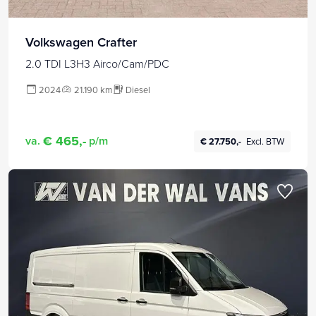
Volkswagen Crafter
2.0 TDI L3H3 Airco/Cam/PDC
2024
21.190 km
Diesel
€ 465,-
va.
p/m
€ 27.750,-
Excl. BTW