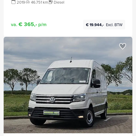
2019
46.751 km
Diesel
€ 365,-
va.
p/m
€ 19.944,-
Excl. BTW