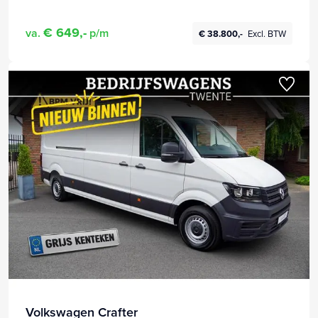
€ 649,-
va.
p/m
€ 38.800,-
Excl. BTW
Volkswagen Crafter