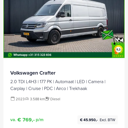
Volkswagen Crafter
2.0 TDI L4H3 | 177 PK | Automaat | LED | Camera |
Carplay | Cruise | PDC | Airco | Trekhaak
2023
3.588 km
Diesel
€ 769,-
va.
p/m
€ 45.950,-
Excl. BTW