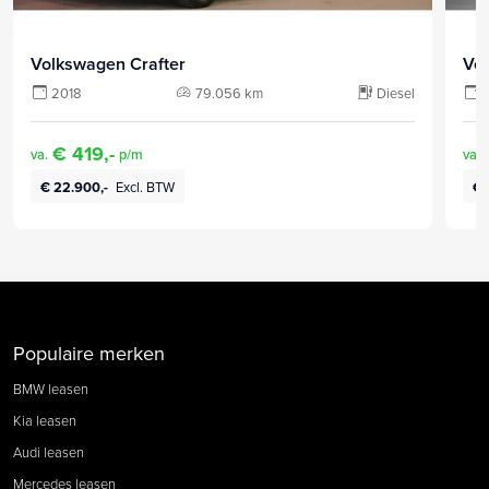
Volkswagen Crafter
Vo
2018
79.056 km
Diesel
€ 419,-
va.
p/m
va.
€ 22.900,-
Excl. BTW
€ 
Populaire merken
BMW leasen
Kia leasen
Audi leasen
Mercedes leasen