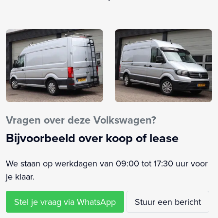
12Volt aansluiting
Achterdeuren
Achteruitrijcamera (KA1)
Airbag bestuurder
Airbag passagier
Alarm klasse 1(startblokkering)
Anti Blokkeer Systeem
Armsteun voor
Audio installatie
Vragen over deze Volkswagen?
Bandenspanningscontrolesysteem
Bijvoorbeeld over koop of lease
Bandenspanningsensoren (7K3)
Bestuurdersstoel in hoogte verstelbaar
We staan op werkdagen van 09:00 tot 17:30 uur voor
Bijrijdersbank
je klaar.
Bluetooth
Buitenspiegels elektrisch verstelbaar
Stel je vraag via WhatsApp
Stuur een bericht
Buitenspiegels verwarmbaar