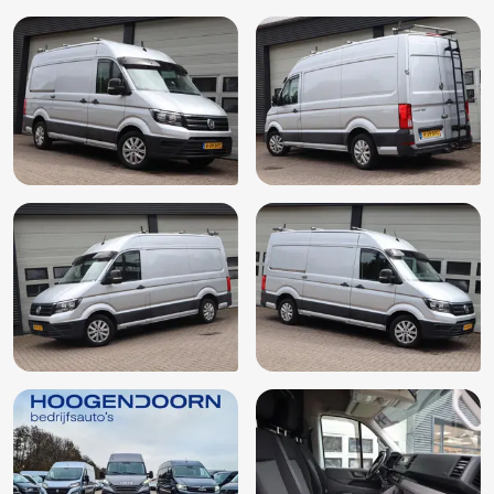
Radiovoorbereiding
Regensensor
Start/stop systeem
Trekhaak
Tussenschot volledig
Verwarmbare ruitensproeiers vóór (9T1)
Verwarmbare voorruit (4GX)
Verwarmde voorruit
Warmtewerend glas