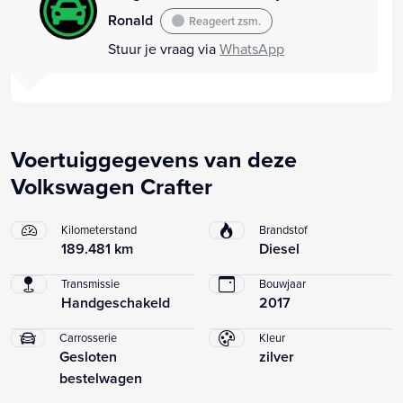
Ronald
Reageert zsm.
Stuur je vraag via
WhatsApp
Voertuiggegevens van deze
Volkswagen Crafter
Kilometerstand
Brandstof
189.481 km
Diesel
Transmissie
Bouwjaar
Handgeschakeld
2017
Carrosserie
Kleur
Gesloten
zilver
bestelwagen