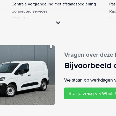
Centrale vergrendeling met afstandsbediening
Pas
Connected services
Rad
DAB+ Radio
Sta
Elektrische ramen voor
Stu
Elektronische remkrachtverdeling
Stu
Elektronisch Stabiliteits Programma
Zij
Vragen over deze
Bijvoorbeeld 
We staan op werkdagen van
Stel je vraag via What