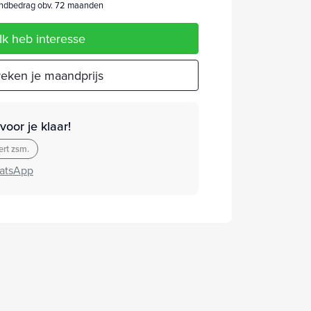
dbedrag obv. 72 maanden
Ik heb interesse
eken je maandprijs
oor je klaar!
rt zsm.
atsApp