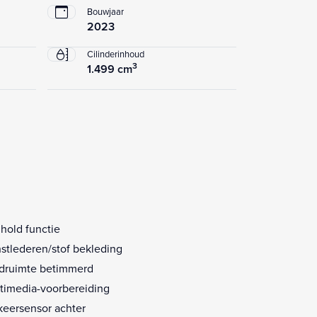
Bouwjaar
2023
Cilinderinhoud
3
1.499 cm
l hold functie
stlederen/stof bekleding
druimte betimmerd
timedia-voorbereiding
keersensor achter