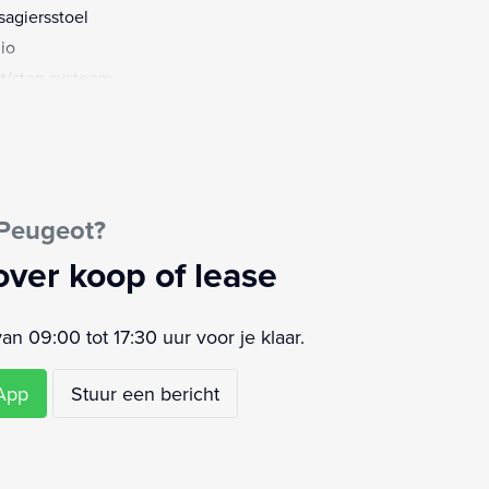
sagiersstoel
io
rt/stop systeem
ur multifunctioneel
ur verstelbaar
schuifdeur rechts
 Peugeot?
over koop of lease
 09:00 tot 17:30 uur voor je klaar.
sApp
Stuur een bericht