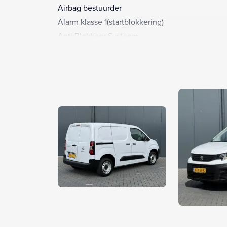
Airbag bestuurder
Alarm klasse 1(startblokkering)
Anti Blokkeer Systeem
Anti doorSlip Regeling
Armsteun voor
Bandenspanningscontrolesysteem