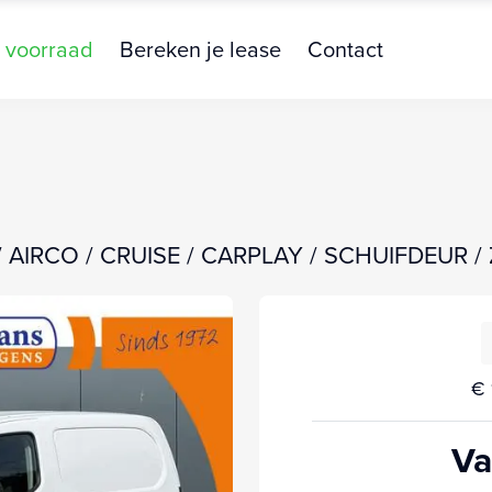
 voorraad
Bereken je lease
Contact
IG. / AIRCO / CRUISE / CARPLAY / SCHUIFDEUR /
€ 
Va