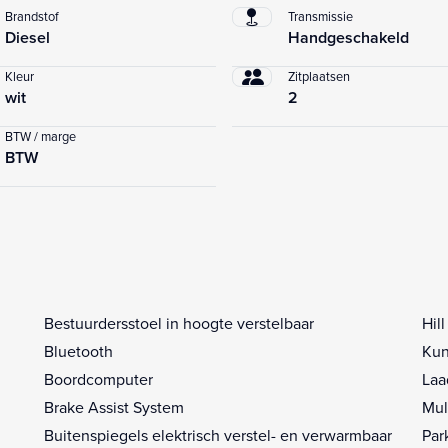
Brandstof
Transmissie
Diesel
Handgeschakeld
Kleur
Zitplaatsen
wit
2
BTW / marge
BTW
Bestuurdersstoel in hoogte verstelbaar
Hil
Bluetooth
Kun
Boordcomputer
Laa
Brake Assist System
Mul
Buitenspiegels elektrisch verstel- en verwarmbaar
Par