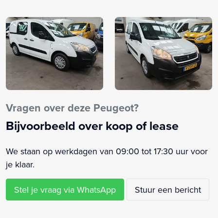
Bestuurdersstoel in hoogte verstelbaar
Bluetooth telefoonvoorbereiding
Boordcomputer
Buitenspiegels elektrisch verstelbaar
Buitenspiegels verwarmbaar
Centrale deurvergrendeling
Centrale deurvergrendeling met afstandsbediening
Cruise control
Vragen over deze Peugeot?
Cruisecontrol
Bijvoorbeeld over koop of lease
Derde remlicht
Elektrische ramen voor
We staan op werkdagen van 09:00 tot 17:30 uur voor
Elektronisch Stabiliteits Programma
je klaar.
Getint glas
Parkeersensor achter
Stel je vraag via WhatsApp
Stuur een bericht
Radio CD speler
Radiovoorbereiding