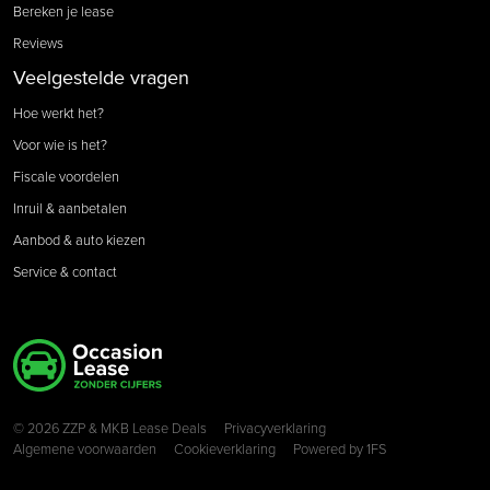
Bereken je lease
Reviews
Veelgestelde vragen
Hoe werkt het?
Voor wie is het?
Fiscale voordelen
Inruil & aanbetalen
Aanbod & auto kiezen
Service & contact
Copyright navigation
© 2026 ZZP & MKB Lease Deals
Privacyverklaring
Algemene voorwaarden
Cookieverklaring
Powered by
1FS