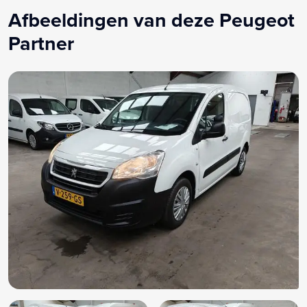
Reservewiel
Afbeeldingen van deze Peugeot
Stuurbekrachtiging
Partner
Stuur verstelbaar
Zijruit rechts in laadruimte