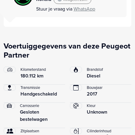
Stuur je vraag via
WhatsApp
Voertuiggegevens van deze Peugeot
Partner
Kilometerstand
Brandstof
180.112 km
Diesel
Transmissie
Bouwjaar
Handgeschakeld
2017
Carrosserie
Kleur
Gesloten
Unknown
bestelwagen
Zitplaatsen
Cilinderinhoud