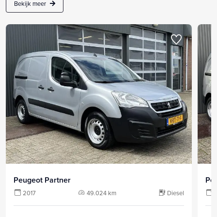
Bekijk meer
Peugeot Partner
Peu
2017
49.024 km
Diesel