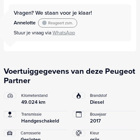
Vragen? We staan voor je klaar!
Annelotte
Reageert zsm.
Stuur je vraag via
WhatsApp
Voertuiggegevens van deze Peugeot
Partner
Kilometerstand
Brandstof
49.024 km
Diesel
Transmissie
Bouwjaar
Handgeschakeld
2017
Carrosserie
Kleur
Gesloten
grijs