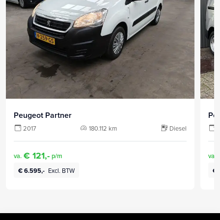
Peugeot Partner
Peu
2017
180.112 km
Diesel
€ 121,-
va.
p/m
va.
€ 6.595,-
Excl. BTW
€ 