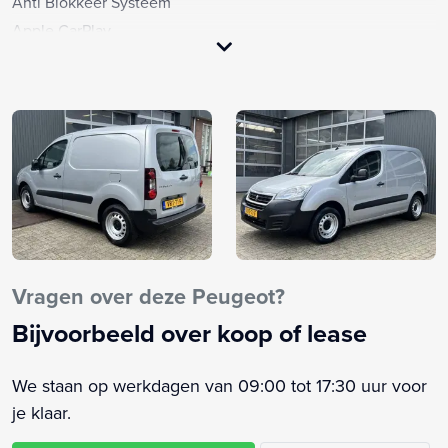
Anti Blokkeer Systeem
Apple CarPlay
Armsteun
Armsteun voor
Audio installatie
Autotelefoonvoorbereiding met bluetooth
Bestuurdersstoel in hoogte verstelbaar
Bluetooth telefoonvoorbereiding
Boordcomputer
Buitenspiegels elektrisch verstelbaar
Buitenspiegels verwarmbaar
Vragen over deze Peugeot?
Carkit
Bijvoorbeeld over koop of lease
Centrale deurvergrendeling
Centrale deurvergrendeling met afstandsbediening
We staan op werkdagen van 09:00 tot 17:30 uur voor
Comfort-pakket
je klaar.
Cruise control