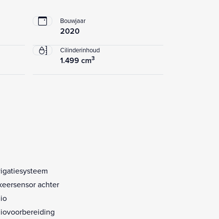
Bouwjaar
2020
Cilinderinhoud
3
1.499 cm
igatiesysteem
keersensor achter
io
iovoorbereiding