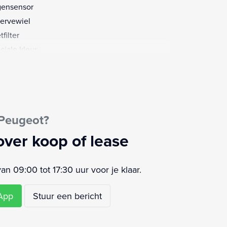
ensensor
ervewiel
filter
ciale kleur
urbekrachtiging
ur multifunctioneel
ur verstelbaar
urwiel multifunctioneel
 Peugeot?
senschot volledig
moeidheids herkenning
over koop of lease
deur
schuifdeur rechts
 09:00 tot 17:30 uur voor je klaar.
sApp
Stuur een bericht