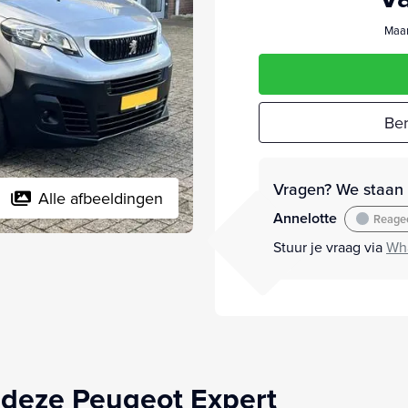
Maan
Ber
Vragen? We staan v
Alle afbeeldingen
Annelotte
Reagee
Stuur je vraag via
Wh
 deze Peugeot Expert