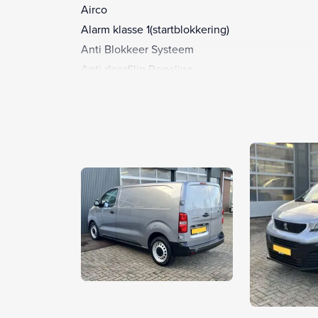
Airco
Alarm klasse 1(startblokkering)
Anti Blokkeer Systeem
Anti doorSlip Regeling
Apple CarPlay
Apple Carplay/Android Auto
Armsteun
Armsteun voor
Audio installatie
Bandenspanningscontrolesysteem
Bestuurdersstoel in hoogte verstelbaar
Bluetooth
Bluetooth telefoonvoorbereiding
Boordcomputer