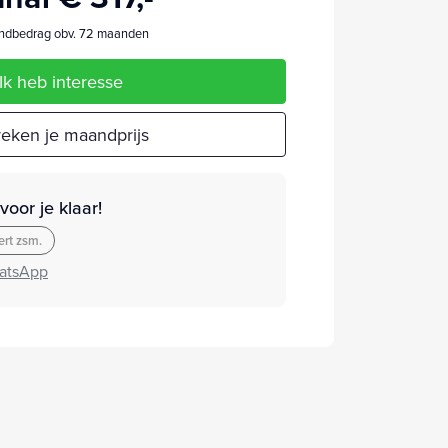
dbedrag obv. 72 maanden
Ik heb interesse
eken je maandprijs
oor je klaar!
rt zsm.
atsApp