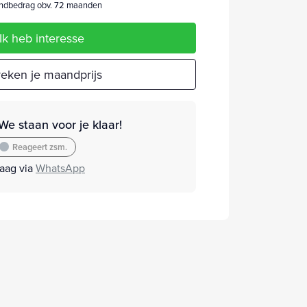
dbedrag obv. 72 maanden
Ik heb interesse
eken je maandprijs
We staan voor je klaar!
Reageert zsm.
raag via
WhatsApp