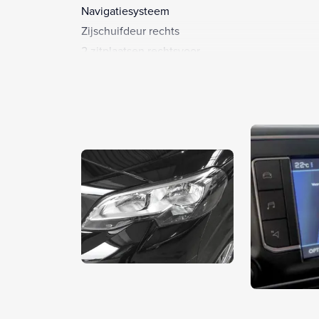
Navigatiesysteem
Zijschuifdeur rechts
2 zitplaatsen rechtsvoor
Achteruitrijcamera
Alarm klasse 1(startblokkering)
Anti Blokkeer Systeem
Bandenspanningscontrolesysteem
Bestuurdersairbag
Bluetooth telefoonvoorbereiding