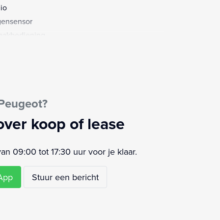
io
ensensor
aakbediening
urbekrachtiging
ur verstelbaar
urwiel multifunctioneel
mtewerende voorruit
 Peugeot?
i voorbereiding
wandbekleding laadruimte
over koop of lease
 09:00 tot 17:30 uur voor je klaar.
sApp
Stuur een bericht