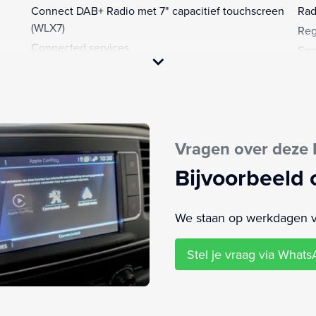
Connect DAB+ Radio met 7" capacitief touchscreen
Rad
(WLX7)
Reg
Connected services
Spr
Dimlichten automatisch
Stu
Elektrische ramen voor
Stu
Elektronisch Stabiliteits Programma
Stu
Extra getint glas
War
Vragen over deze
Hill hold functie
WiF
Houten afwerking laadruimte (GB38)
Zij
Bijvoorbeeld 
Icy White (P0PR)
We staan op werkdagen van
Stel je vraag via What