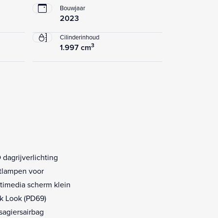
Bouwjaar
2023
Cilinderinhoud
3
1.997 cm
 dagrijverlichting
tlampen voor
timedia scherm klein
k Look (PD69)
sagiersairbag