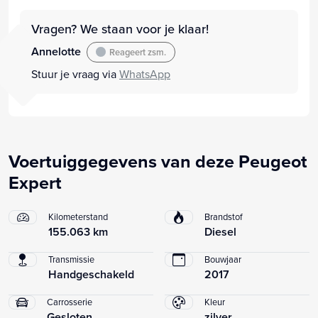
Vragen? We staan voor je klaar!
Annelotte
Reageert zsm.
Stuur je vraag via
WhatsApp
Voertuiggegevens van deze Peugeot
Expert
Kilometerstand
Brandstof
155.063 km
Diesel
Transmissie
Bouwjaar
Handgeschakeld
2017
Carrosserie
Kleur
Gesloten
zilver