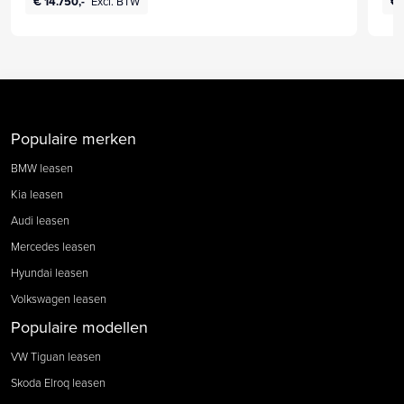
€ 14.750,-
Excl. BTW
€ 
Populaire merken
BMW leasen
Kia leasen
Audi leasen
Mercedes leasen
Hyundai leasen
Volkswagen leasen
Populaire modellen
VW Tiguan leasen
Skoda Elroq leasen