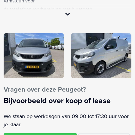
Armsteun voor
Autotelefoonvoorbereiding met bluetooth
Bandenspanningscontrolesysteem
Bestuurdersstoel in hoogte verstelbaar
Buitenspiegels elektrisch verstel- en verwarmbaar
Centrale deurvergrendeling met afstandsbediening
Cruise control
Dakdraagsysteem
Elektrische ramen voor
Elektronisch Stabiliteits Programma
Hill hold functie
Vragen over deze Peugeot?
Lendesteunen (verstelbaar)
Bijvoorbeeld over koop of lease
Metaalkleur
Multimedia-voorbereiding
We staan op werkdagen van 09:00 tot 17:30 uur voor
Parkeersensor achter
je klaar.
Radio