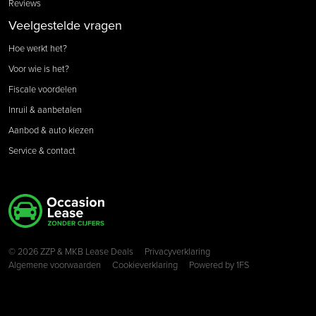
Reviews
Veelgestelde vragen
Hoe werkt het?
Voor wie is het?
Fiscale voordelen
Inruil & aanbetalen
Aanbod & auto kiezen
Service & contact
Copyright navigation
© 2026 ZZP & MKB Lease Deals
Privacyverklaring
Algemene voorwaarden
Cookieverklaring
Powered by
1FS