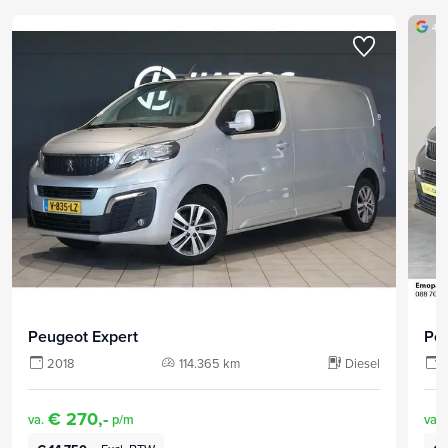
Peugeot Expert
Peu
2018
114.365 km
Diesel
€ 270,-
va.
p/m
va.