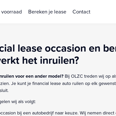
 voorraad
Bereken je lease
Contact
ncial lease occasion en b
rkt het inruilen?
 inruilen voor een ander model?
Bij OLZC treden wij op al
zien. Je kunt je financial lease auto ruilen op elk gewen
luit.
elen wij als volgt:
occasion bij een autobedrijf naar keuze. Wij nemen direc