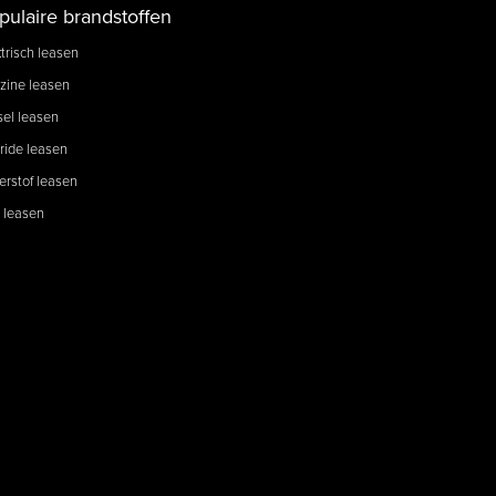
pulaire brandstoffen
trisch leasen
zine leasen
sel leasen
ride leasen
erstof leasen
 leasen