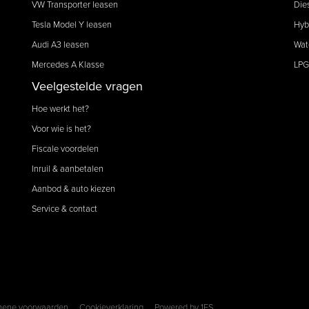
VW Transporter leasen
Die
Tesla Model Y leasen
Hyb
Audi A3 leasen
Wat
Mercedes A Klasse
LPG
Veelgestelde vragen
Hoe werkt het?
Voor wie is het?
Fiscale voordelen
Inruil & aanbetalen
Aanbod & auto kiezen
Service & contact
mene voorwaarden
Cookieverklaring
Powered by
1FS