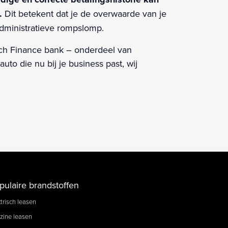
.
Dit betekent dat je de overwaarde van je
 administratieve rompslomp.
utch Finance bank – onderdeel van
to die nu bij je business past, wij
pulaire brandstoffen
trisch leasen
zine leasen