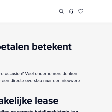
betalen betekent
ere occasion? Veel ondernemers denken
we een directe overstap naar een nieuwere
akelijke lease
ijdige en correcte betalingshistorie kan