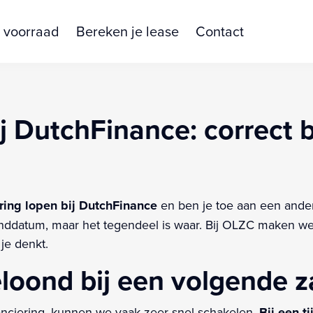
 voorraad
Bereken je lease
Contact
j DutchFinance: correct 
ring lopen bij DutchFinance
en ben je toe aan een and
e einddatum, maar het tegendeel is waar. Bij OLZC maken 
je denkt.
eloond bij een volgende z
anciering, kunnen we vaak zeer snel schakelen.
Bij een t