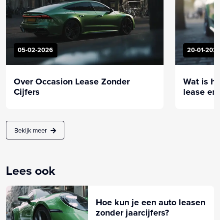
05-02-2026
20-01-202
Over Occasion Lease Zonder
Wat is he
Cijfers
lease en 
Bekijk meer
Lees ook
Hoe kun je een auto leasen
zonder jaarcijfers?