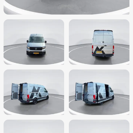
Start/stop systeem
Stuurbekrachtiging snelheidsafhankelijk
Stuur verstelbaar
Tussenschot volledig
Verkeerstekenherkenning (QR9)
Vermoeidheidsherkenning (EM1)
Versterkte vering en demping (2MG)
Vervolgbotsing preventie
Warmtewerend glas
Zijmarkeringslichten
Zijschuifdeur rechts
Zijwind assistent
Navigatiesysteem Discover Media met 10" Touch-
kleurendisplay (Z67)
Digitale radio ontvangst (QV3)