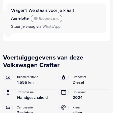
Vragen? We staan voor je klaar!
Annelotte
Reageert zsm.
Stuur je vraag via
WhatsApp
Voertuiggegevens van deze
Volkswagen Crafter
Kilometerstand
Brandstof
1.555 km
Diesel
Transmissie
Bouwjaar
Handgeschakeld
2024
Carrosserie
Kleur
Gesloten
zilver