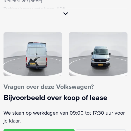
Reflex silver (8E8E)
Trekhaak met vaste kogel (1D1)
Aflegvak boven cabine
Anti Blokkeer Systeem
Anti doorSlip Regeling
Apple Carplay/Android Auto
Armsteun voor
Bandenspanningsensoren (7K3)
Bestuurdersairbag
Bijrijdersbank incl. opbergvak (3SS)
Bluetooth telefoonvoorbereiding
Vragen over deze Volkswagen?
Boordcomputer
Bijvoorbeeld over koop of lease
Buitenspiegels elektrisch verstelbaar
Buitenspiegels verwarmbaar
We staan op werkdagen van 09:00 tot 17:30 uur voor
Centrale deurvergrendeling met afstandsbediening
je klaar.
Comfort bestuurdersstoel (3TE)