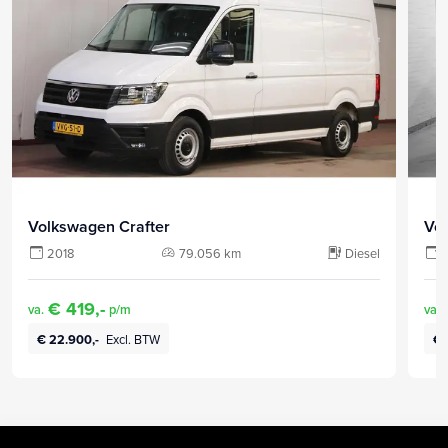
Volkswagen Crafter
Vo
2018
79.056 km
Diesel
€ 419,-
va.
p/m
va.
€ 22.900,-
Excl. BTW
€ 