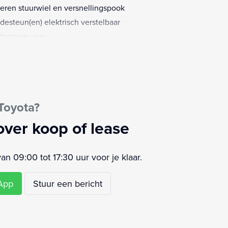
eren stuurwiel en versnellingspook
desteun(en) elektrisch verstelbaar
tlampen voor
timedia-voorbereiding
sagiersairbag
sagiersstoel in hoogte verstelbaar
ensensor
Toyota?
strooksensor met correctie
kvrij
over koop of lease
rtphone entry
aakbediening
 09:00 tot 17:30 uur voor je klaar.
ffen bekleding
urbekrachtiging
sApp
Stuur een bericht
ur verstelbaar
urwiel multifunctioneel
keersbord detectie