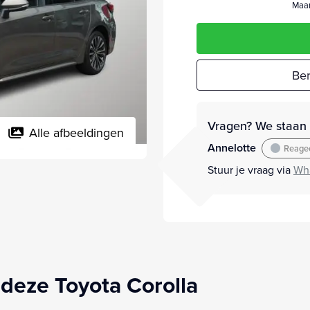
Maan
Ber
Vragen? We staan v
Alle afbeeldingen
Annelotte
Reagee
Stuur je vraag via
Wh
deze Toyota Corolla