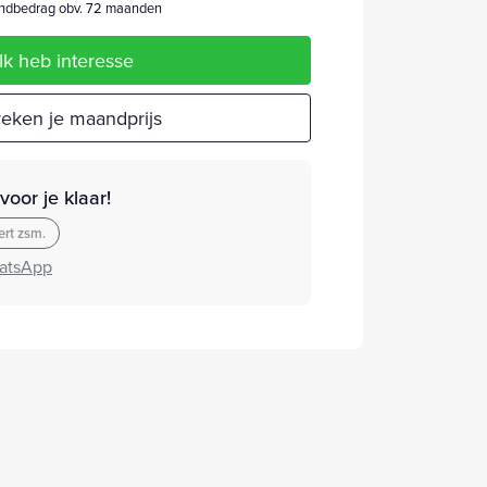
dbedrag obv. 72 maanden
Ik heb interesse
eken je maandprijs
oor je klaar!
rt zsm.
atsApp