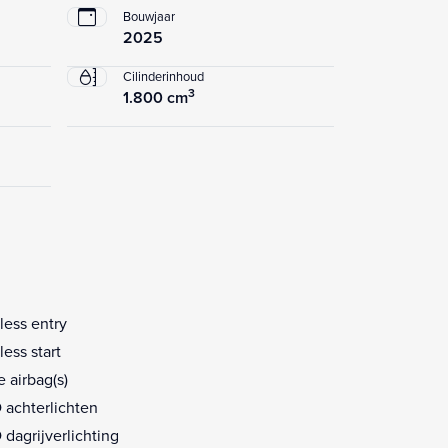
Bouwjaar
2025
Cilinderinhoud
3
1.800 cm
less entry
less start
e airbag(s)
 achterlichten
 dagrijverlichting