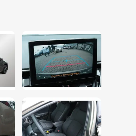
moeidheids herkenning
ledig digitaal instrumentenpaneel groot
airbag(s) voor