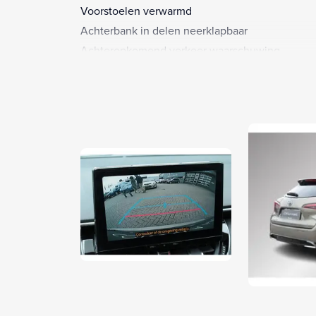
Voorstoelen verwarmd
Achterbank in delen neerklapbaar
Achteropkomend verkeer waarschuwing
Achterruitverwarming
Achteruitrijcamera
Alarm klasse 1(startblokkering)
Aluminium delen exterieur
Anti Blokkeer Systeem
Anti doorSlip Regeling
Armsteun achter
Armsteun voor
Audio installatie
Automatische snelheids begrenzing
Autonomous Emergency Braking
Bandenspanningscontrolesysteem
Bestuurdersairbag