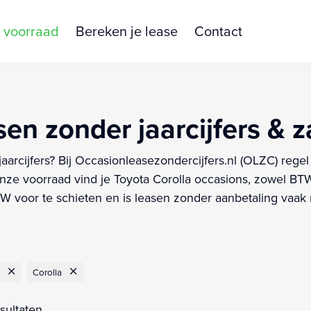
 voorraad
Bereken je lease
Contact
en zonder jaarcijfers & z
jaarcijfers? Bij Occasionleasezondercijfers.nl (OLZC) rege
ze voorraad vind je Toyota Corolla occasions, zowel BTW-
 voor te schieten en is leasen zonder aanbetaling vaak m
Corolla
sultaten