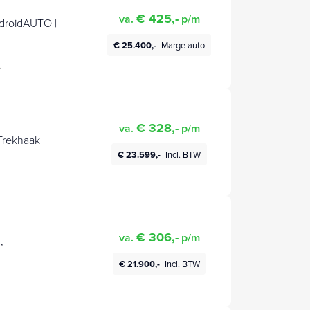
€ 425,-
va.
p/m
ndroidAUTO |
€ 25.400,-
Marge auto
t
€ 328,-
va.
p/m
 Trekhaak
€ 23.599,-
Incl. BTW
€ 306,-
va.
p/m
,
€ 21.900,-
Incl. BTW