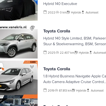
Hybrid 140 Executive
2022
0 km
Hybride
Automaat
Toyota Corolla
Hybrid 140 Style Limited, BSM, Parkee
Stuur & Stoelverwarming, BSM, Sensor
2025
22.407 km
Hybride
Automaa
Toyota Corolla
1.8 Hybrid Business Navigatie Apple C
Auto Camera Adaptive Cruise Control
Stoelverwarming Climate Control Lich
2019
87.813 km
Hybride
Automaat