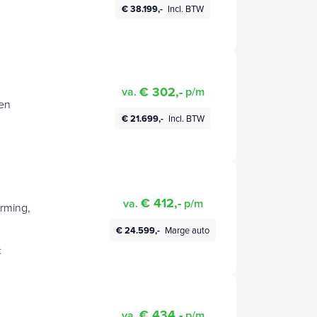
€ 38.199,-
Incl. BTW
€ 302,-
va.
p/m
den
€ 21.699,-
Incl. BTW
€ 412,-
va.
p/m
rming,
€ 24.599,-
Marge auto
t
€ 434,-
va.
p/m