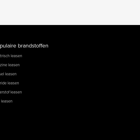
pulaire brandstoffen
trisch leasen
zine leasen
sel leasen
ride leasen
erstof leasen
 leasen