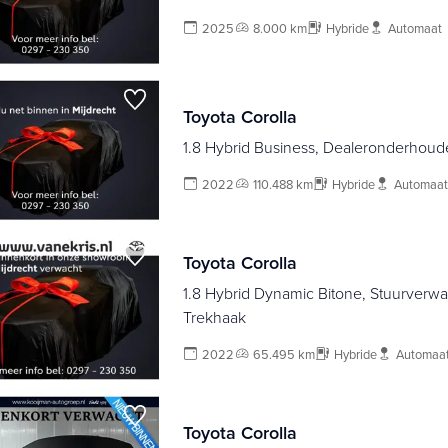
2025
8.000 km
Hybride
Automaat
Toyota Corolla
1.8 Hybrid Business, Dealeronderhou
2022
110.488 km
Hybride
Automaat
Toyota Corolla
1.8 Hybrid Dynamic Bitone, Stuurverwa
Trekhaak
2022
65.495 km
Hybride
Automaa
Toyota Corolla