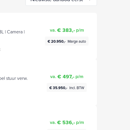
€ 383,-
va.
p/m
BL | Camera |
€ 20.950,-
Marge auto
t
€ 497,-
va.
p/m
oel stuur verw.
€ 35.950,-
Incl. BTW
€ 536,-
va.
p/m
,