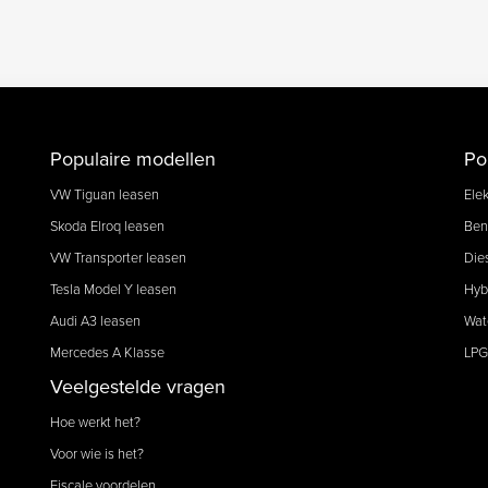
Populaire modellen
Po
VW Tiguan leasen
Elek
Skoda Elroq leasen
Ben
VW Transporter leasen
Die
Tesla Model Y leasen
Hyb
Audi A3 leasen
Wat
Mercedes A Klasse
LPG
Veelgestelde vragen
Hoe werkt het?
Voor wie is het?
Fiscale voordelen