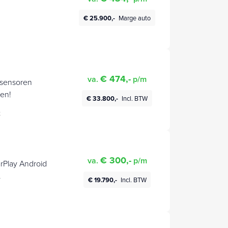
€ 25.900,-
Marge auto
€ 474,-
va.
p/m
rsensoren
en!
€ 33.800,-
Incl. BTW
t
€ 300,-
va.
p/m
arPlay Android
€ 19.790,-
Incl. BTW
tmetalen velgen