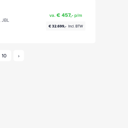
€ 457,-
va.
p/m
, JBL
€ 32.699,-
Incl. BTW
10
›