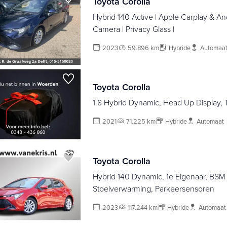
Toyota Corolla
Hybrid 140 Active | Apple Carplay & A
Camera | Privacy Glass |
2023
59.896 km
Hybride
Automaa
Toyota Corolla
1.8 Hybrid Dynamic, Head Up Display,
2021
71.225 km
Hybride
Automaat
Toyota Corolla
Hybrid 140 Dynamic, 1e Eigenaar, BSM 
Stoelverwarming, Parkeersensoren
2023
117.244 km
Hybride
Automaat