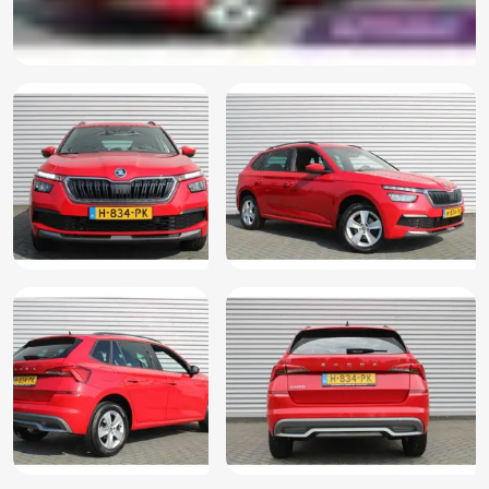
Sportstoelen
Sportstuur
Stuurbekrachtiging
Stuur verstelbaar
Stuurwiel multifunctioneel
Vermoeidheids herkenning
Vervolgbotsing preventie
Zij airbag(s) voor
Electronic climate controle
Parkeersensor achter
Parkeersensor voor
Alternatieve metaalkleur
Audio installatie
Bluetooth telefoonvoorbereiding
Cruise control
Elektrische ramen achter