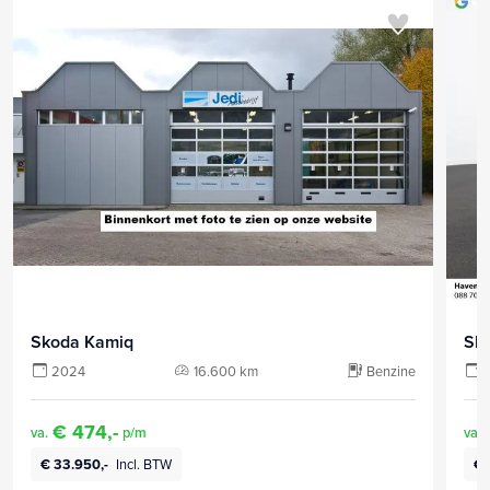
Skoda Kamiq
Sk
2024
16.600 km
Benzine
€ 474,-
va.
p/m
va.
€ 33.950,-
Incl. BTW
€ 