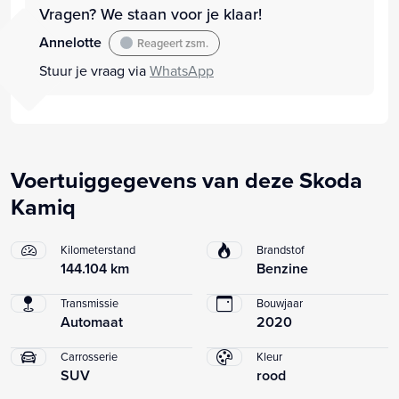
Vragen? We staan voor je klaar!
Annelotte
Reageert zsm.
Stuur je vraag via
WhatsApp
Voertuiggegevens van deze Skoda
Kamiq
Kilometerstand
Brandstof
144.104 km
Benzine
Transmissie
Bouwjaar
Automaat
2020
Carrosserie
Kleur
SUV
rood