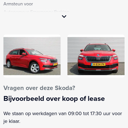
Armsteun voor
Autonomous Emergency Braking
Bandenspanningscontrolesysteem
Bestuurdersairbag
Bestuurdersstoel in hoogte verstelbaar
Boordcomputer
Bots waarschuwing systeem
Buitenspiegels in carrosseriekleur
Centrale deurvergrendeling met afstandsbediening
Connected services
Dakrails
Vragen over deze Skoda?
Dimlichten automatisch
Bijvoorbeeld over koop of lease
Draadloze telefoonlader
Elektrische ramen voor
We staan op werkdagen van 09:00 tot 17:30 uur voor
Elektronisch Stabiliteits Programma
je klaar.
Hemelbekleding donker