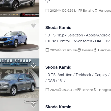
17"
2021
102.629 km
Benzine
Handges
Skoda Kamiq
1.0 TSI 115pk Selection · Apple/Android 
Cruise Control · P-Sensoren · DAB · 16''
t/m 09-06-2028 of 100.000km
2024
23.927 km
Benzine
Handges
Skoda Kamiq
1.0 TSI Ambition / Trekhaak / Carplay /
/ DAB / 16'' /
2024
39.704 km
Benzine
Handgesc
Skoda Kamiq