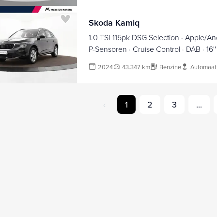
Skoda Kamiq
1.0 TSI 115pk DSG Selection · Apple/And
P-Sensoren · Cruise Control · DAB · 16''
t/m 01-05-2028 of 100.000km
2024
43.347 km
Benzine
Automaat
‹
1
2
3
...