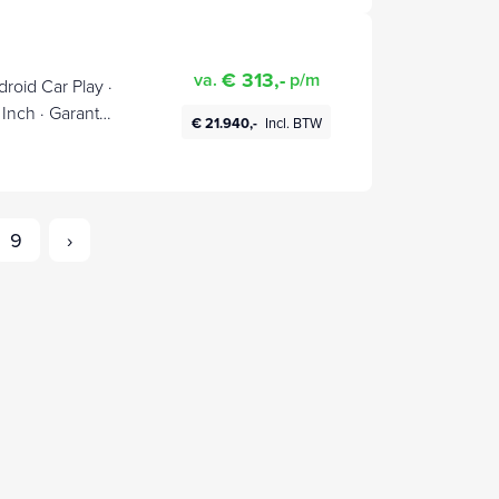
€ 313,-
va.
p/m
roid Car Play ·
 Inch · Garantie
€ 21.940,-
Incl. BTW
9
›