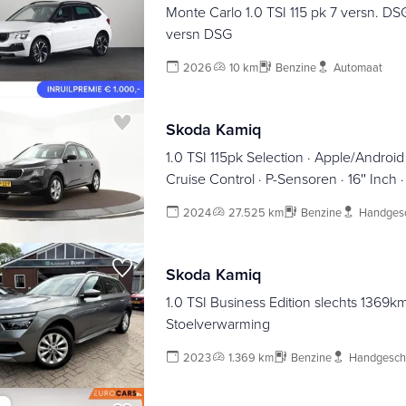
Monte Carlo 1.0 TSI 115 pk 7 versn. DSG 
versn DSG
2026
10 km
Benzine
Automaat
Skoda Kamiq
1.0 TSI 115pk Selection · Apple/Android 
Cruise Control · P-Sensoren · 16'' Inch 
18-06-2028 of 100.000km
2024
27.525 km
Benzine
Handges
Skoda Kamiq
1.0 TSI Business Edition slechts 1369km
Stoelverwarming
2023
1.369 km
Benzine
Handgesch