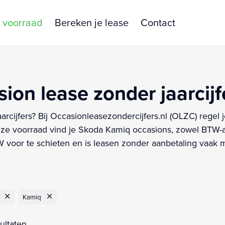
 voorraad
Bereken je lease
Contact
on lease zonder jaarcijf
rcijfers? Bij Occasionleasezondercijfers.nl (OLZC) regel 
e voorraad vind je Skoda Kamiq occasions, zowel BTW-aut
oor te schieten en is leasen zonder aanbetaling vaak mo
Kamiq
ultaten