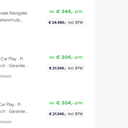
€ 344,-
va.
p/m
aak Navigatie
arkeerhulp
€ 24.490,-
Incl. BTW
e Control
t
€ 304,-
va.
p/m
Car Play · P-
nch · Garantie
€ 21.340,-
Incl. BTW
hakeld
€ 304,-
va.
p/m
ar Play · P-
nch · Garantie
€ 21.340,-
Incl. BTW
hakeld