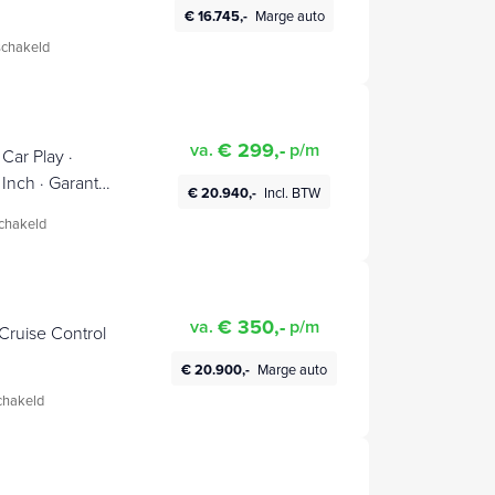
€ 16.745,-
Marge auto
chakeld
€ 299,-
va.
p/m
Car Play ·
 Inch · Garantie
€ 20.940,-
Incl. BTW
chakeld
€ 350,-
va.
p/m
 Cruise Control
€ 20.900,-
Marge auto
hakeld