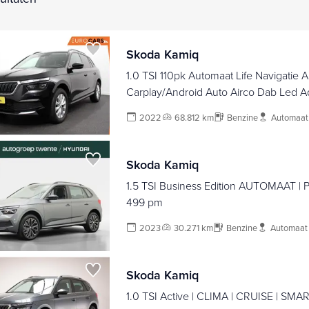
Skoda Kamiq
1.0 TSI 110pk Automaat Life Navigatie 
Carplay/Android Auto Airco Dab Led A
Control Verwarmde voorstoelen
2022
68.812 km
Benzine
Automaat
Skoda Kamiq
1.5 TSI Business Edition AUTOMAAT | P
499 pm
2023
30.271 km
Benzine
Automaat
Skoda Kamiq
1.0 TSI Active | CLIMA | CRUISE | SMAR