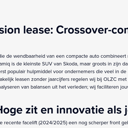
ion lease: Crossover-co
die de wendbaarheid van een compacte auto combineert 
amiq is de kleinste SUV van Skoda, maar groots in zijn d
terst populair hulpmiddel voor ondernemers die veel in de
elijk leasen zonder jaarcijfers regelen wij bij OLZC met
analyseren van balansen uit het verleden; wij faciliteren j
ge zit en innovatie als j
 recente facelift (2024/2025) een nog scherper front ge