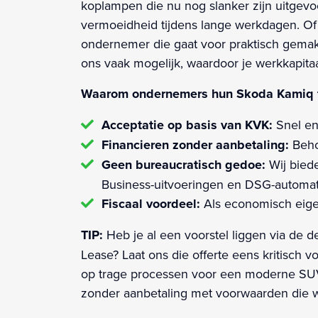
koplampen die nu nog slanker zijn uitgevoe
vermoeidheid tijdens lange werkdagen. Of je
ondernemer die gaat voor praktisch gemak 
ons vaak mogelijk, waardoor je werkkapitaal
Waarom ondernemers hun Skoda Kamiq fi
Acceptatie op basis van KVK:
Snel en
Financieren zonder aanbetaling:
Behou
Geen bureaucratisch gedoe:
Wij biede
Business-uitvoeringen en DSG-automa
Fiscaal voordeel:
Als economisch eigen
TIP:
Heb je al een voorstel liggen via de d
Lease? Laat ons die offerte eens kritisch 
op trage processen voor een moderne SUV
zonder aanbetaling met voorwaarden die wél