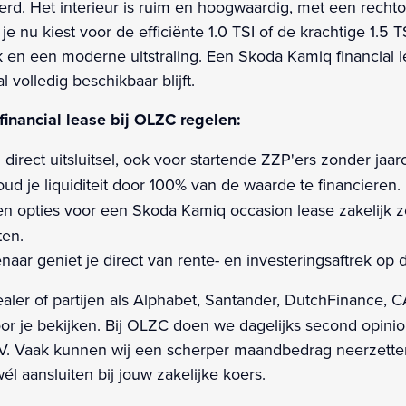
rd. Het interieur is ruim en hoogwaardig, met een rechto
 nu kiest voor de efficiënte 1.0 TSI of de krachtige 1.5 T
en een moderne uitstraling. Een Skoda Kamiq financial l
 volledig beschikbaar blijft.
nancial lease bij OLZC regelen:
 direct uitsluitsel, ook voor startende ZZP'ers zonder jaarci
d je liquiditeit door 100% van de waarde te financieren.
n opties voor een Skoda Kamiq occasion lease zakelijk zo
ten.
aar geniet je direct van rente- en investeringsaftrek op
ealer of partijen als Alphabet, Santander, DutchFinance, 
voor je bekijken. Bij OLZC doen we dagelijks second opin
. Vaak kunnen wij een scherper maandbedrag neerzetten
 aansluiten bij jouw zakelijke koers.