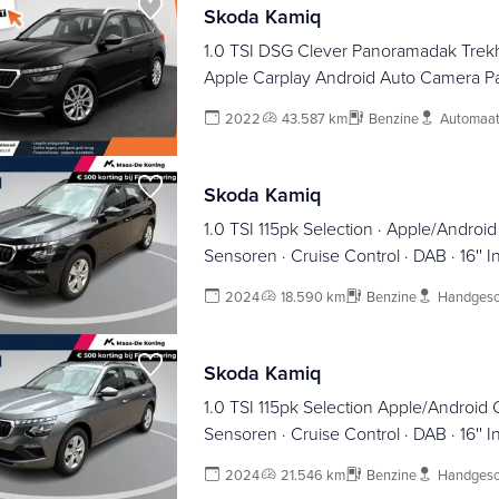
Skoda Kamiq
1.0 TSI DSG Clever Panoramadak Trekh
Apple Carplay Android Auto Camera P
Cruise Control Stoelverwarming Climat
2022
43.587 km
Benzine
Automaa
Lichtmetalen velgen
Skoda Kamiq
1.0 TSI 115pk Selection · Apple/Android 
Sensoren · Cruise Control · DAB · 16'' I
t/m 18-06-2028 of 100.000km
2024
18.590 km
Benzine
Handgesc
Skoda Kamiq
1.0 TSI 115pk Selection Apple/Android C
Sensoren · Cruise Control · DAB · 16'' I
t/m 17-06-2028 of 100.000km
2024
21.546 km
Benzine
Handgesc