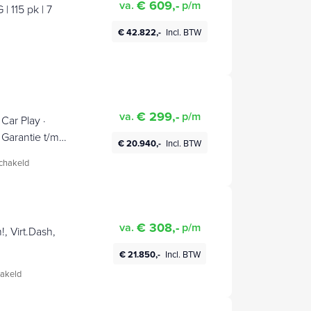
€ 609,-
va.
p/m
| 115 pk | 7
€ 42.822,-
Incl. BTW
€ 299,-
va.
p/m
Car Play ·
· Garantie t/m
€ 20.940,-
Incl. BTW
chakeld
€ 308,-
va.
p/m
!, Virt.Dash,
€ 21.850,-
Incl. BTW
akeld