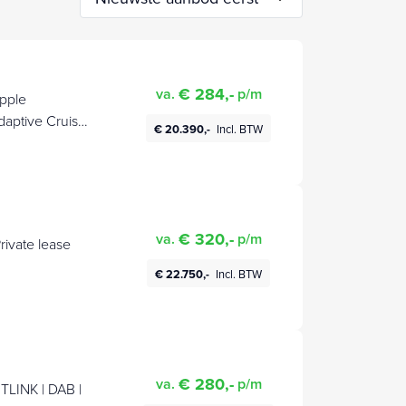
€ 284,-
va.
p/m
Apple
daptive Cruise
€ 20.390,-
Incl. BTW
€ 320,-
va.
p/m
rivate lease
€ 22.750,-
Incl. BTW
€ 280,-
va.
p/m
TLINK | DAB |