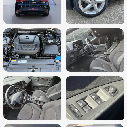
Schakelmogelijkheid aan stuurwiel
Sportonderstel
Sportstoelen
Sportstuur
Spraakbediening
Stuurwiel multifunctioneel
Upgrade Winter
Verkeersbord detectie
Vervolgbotsing preventie
Volledig digitaal instrumentenpaneel
Volledige onderhoudshistorie beschikbaar
Zij airbag(s) voor
Cruise control adaptief
LED koplampen