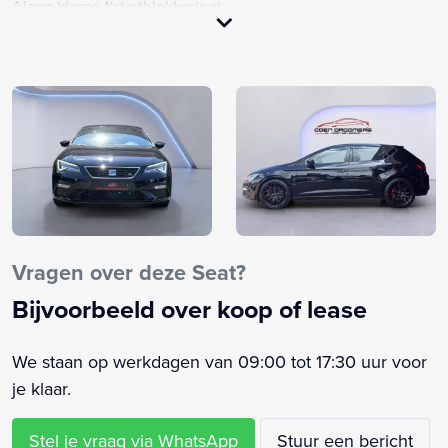
Alarm klasse 1(startblokkering)
Anti Blokkeer Systeem
Anti doorSlip Regeling
Armsteun voor
Audio installatie
Bandenspanningscontrolesysteem
Bestuurdersairbag
Bestuurdersstoel in hoogte verstelbaar
Binnenspiegel automatisch dimmend
Bluetooth telefoonvoorbereiding
Vragen over deze Seat?
Boordcomputer
Bijvoorbeeld over koop of lease
Buitenspiegels elektrisch inklapbaar
Buitenspiegels elektrisch verstelbaar
We staan op werkdagen van 09:00 tot 17:30 uur voor
Buitenspiegels in carrosseriekleur
je klaar.
Buitenspiegels verwarmbaar
Bumpers in carrosseriekleur
Stel je vraag via WhatsApp
Stuur een bericht