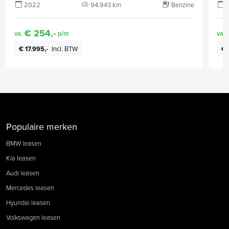
2022
94.943 km
Benzine
€ 254,-
va.
p/m
va.
€ 17.995,-
Incl. BTW
€ 
Populaire merken
BMW leasen
Kia leasen
Audi leasen
Mercedes leasen
Hyundai leasen
Volkswagen leasen