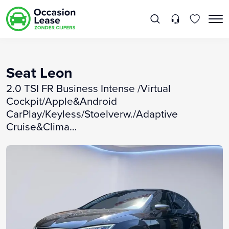
Seat Leon
2.0 TSI FR Business Intense /Virtual
Cockpit/Apple&Android
CarPlay/Keyless/Stoelverw./Adaptive
Cruise&Clima
Control/Licht&Regensensor/19"LMV/Navi/(MET
GARANTIE*)