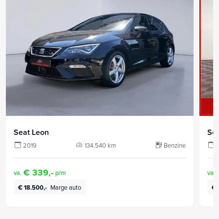
Seat Leon
Se
2019
134.540 km
Benzine
€ 339,-
va.
p/m
va.
€ 18.500,-
Marge auto
€ 