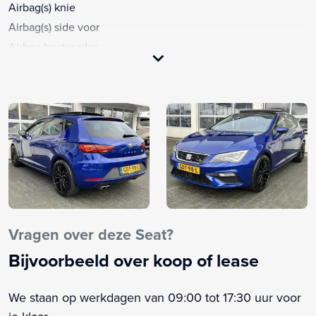
Airbag(s) knie
Airbag(s) side voor
Airbag bestuurder
Airbag passagier
Airco (automatisch)
Airco met elektronische regeling
Alarm klasse 1(startblokkering)
Android Auto
Anti Blokkeer Systeem
Apple CarPlay
Apple Carplay/Android Auto
Armsteun
Vragen over deze Seat?
Armsteun achter
Bijvoorbeeld over koop of lease
Armsteun voor
Audio installatie
We staan op werkdagen van 09:00 tot 17:30 uur voor
Bandenspanningscontrolesysteem