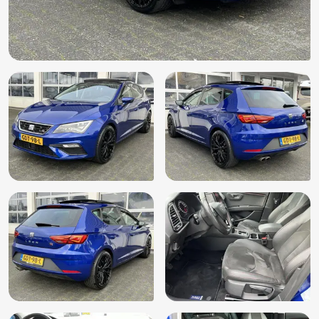
Elektrische ramen achter
Elektrische ramen voor
Elektrisch glazen panorama-dak
Elektronisch Sper Differentieel
Elektronisch Stabiliteits Programma
Extra getint glas achter
Getint glas
Grootlichtassistent
Hill hold functie
Hoofdsteunen achter
Isofix bevestiging voor kinderzitjes
LED achterlichten
LED dagrijverlichting
Lederen stuurwiel
Lederen versnellingspook
LED mistlampen