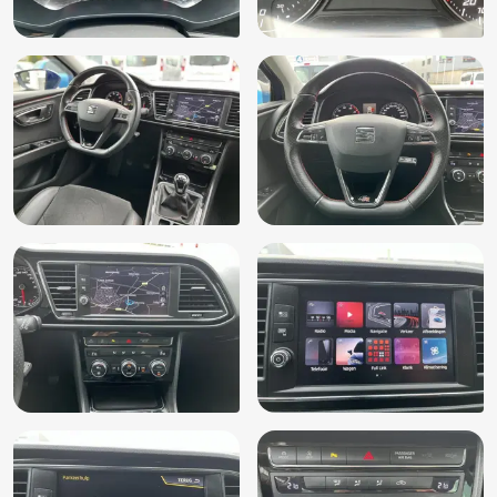
Sportstoelen
Sportstuur
Sport uitlaat
Spraakbediening
Stuurbekrachtiging
Stuurbekrachtiging snelheidsafhankelijk
Stuur verstelbaar
Stuurwiel multifunctioneel
Upgrade Alcantara
Upgrade Executive
Verkeersbord detectie
Vervolgbotsing preventie
Voorstoelen in hoogte verstelbaar
Airco
Centrale deurvergrendeling
Derde remlicht