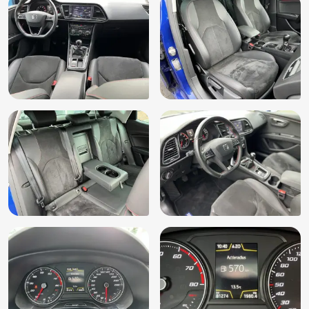
Lendesteunen (verstelbaar)
Lichtmetalen velgen 19"
Microvezel bekleding
Mistlampen voor
Multimedia-voorbereiding
Multimedia systeem
Navigatie
Navigatiesysteem full map
Panoramadak
Parkeersensor achter
Parkeersensor voor
Passagiersstoel in hoogte verstelbaar
Radio
Regensensor
Rijstrooksensor met correctie
Sportonderstel