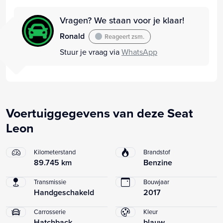
Vragen? We staan voor je klaar!
Ronald
Reageert zsm.
Stuur je vraag via
WhatsApp
Voertuiggegevens van deze Seat
Leon
Kilometerstand
Brandstof
89.745 km
Benzine
Transmissie
Bouwjaar
Handgeschakeld
2017
Carrosserie
Kleur
Hatchback
blauw