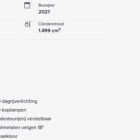
Bouwjaar
2021
Cilinderinhoud
3
1.499 cm
 dagrijverlichting
 koplampen
desteun(en) verstelbaar
htmetalen velgen 18"
aalkleur