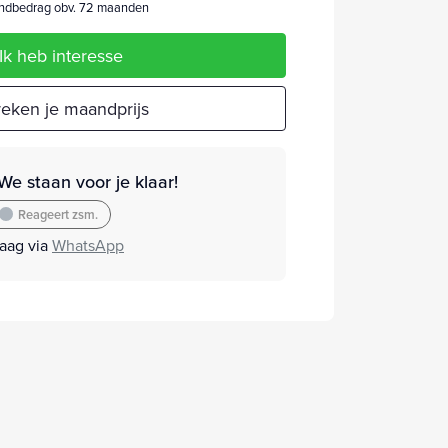
dbedrag obv. 72 maanden
Ik heb interesse
eken je maandprijs
We staan voor je klaar!
Reageert zsm.
raag via
WhatsApp