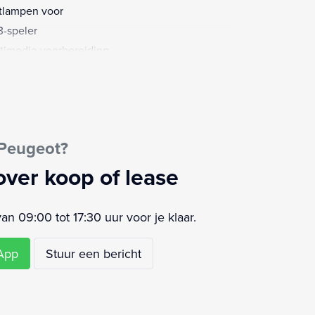
tlampen voor
-speler
timedia-voorbereiding
keersensor achter
keersensor voor
sagiersstoel in hoogte verstelbaar
io
 Peugeot?
ensensor
strooksensor met correctie
over koop of lease
aakbediening
urbekrachtiging snelheidsafhankelijk
 09:00 tot 17:30 uur voor je klaar.
ur leder
ur multifunctioneel
sApp
Stuur een bericht
ur verstelbaar
keersbord detectie
moeidheids herkenning