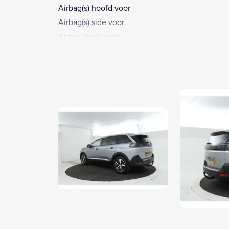
Airbag(s) hoofd voor
Airbag(s) side voor
Airbag bestuurder
Airbag passagier
Airco automatisch
Alarm klasse 1(startblokkering)
Anti Blokkeer Systeem
Anti doorSlip Regeling
Apple Carplay/Android Auto
Armsteun achter
Armsteun voor
Autonomous Emergency Braking
Bandenspanningscontrolesysteem
Bestuurdersstoel in hoogte verstelbaar
Binnenspiegel automatisch dimmend
Bluetooth