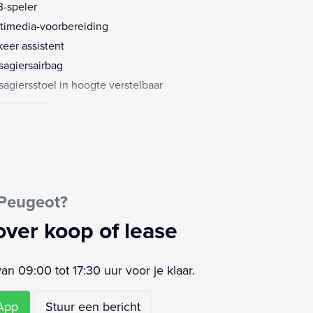
-speler
timedia-voorbereiding
keer assistent
sagiersairbag
sagiersstoel in hoogte verstelbaar
ensensor
strooksensor met correctie
domzicht camera
rtstuur
aakbediening
 Peugeot?
urbekrachtiging snelheidsafhankelijk
ur verstelbaar
over koop of lease
urwiel multifunctioneel
keersbord detectie
 09:00 tot 17:30 uur voor je klaar.
moeidheids herkenning
telijke garantie
sApp
Stuur een bericht