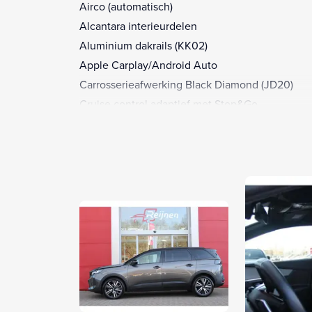
Airco (automatisch)
Alcantara interieurdelen
Aluminium dakrails (KK02)
Apple Carplay/Android Auto
Carrosserieafwerking Black Diamond (JD20)
Cruise control adaptief met Stop&Go
Dodehoek Detectie
Full-LED koplampen
Lichtmetalen velgen 19"
Parkeerhulp achter (WY14)
Parkeerhulp voor (WY16)
Velours/alcantara bekleding
Volledig digitaal instrumentenpaneel
Achterbank in delen neerklapbaar
Achterste zijruiten extra getint (VD09)
Achterstoelen uitneembaar