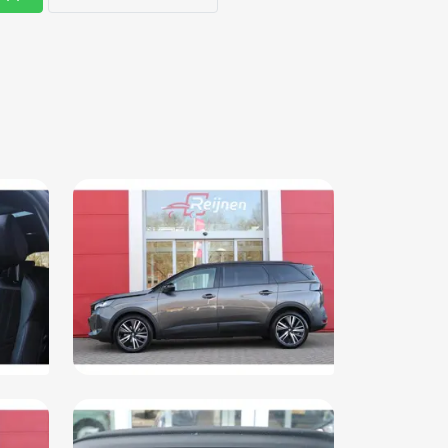
airbag(s) voor
ktrisch verstelbare stoelen (WABA)
s Platinum (M0VL)
oramisch schuifdak (OK02)
ximity Keyless Entry (YD04)