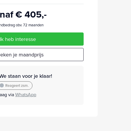
naf € 405,-
dbedrag obv. 72 maanden
Ik heb interesse
eken je maandprijs
We staan voor je klaar!
Reageert zsm.
raag via
WhatsApp