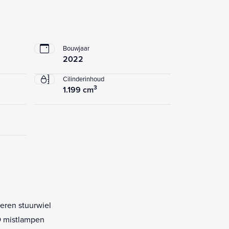
Bouwjaar
2022
Cilinderinhoud
3
1.199 cm
eren stuurwiel
 mistlampen