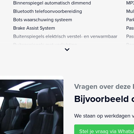
Binnenspiegel automatisch dimmend
MP3
Bluetooth telefoonvoorbereiding
Mul
Bots waarschuwing systeem
Par
Brake Assist System
Pas
Buitenspiegels elektrisch verstel- en verwarmbaar
Pas
Buitenspiegels met verlichting
Reg
Chroom delen exterieur
Rij
Comfort Business Pack 1 (WABB)
Ron
Connected services
Spo
Dimlichten automatisch
Spr
Vragen over deze
Elektrische ramen achter
Stu
Elektrische ramen voor
Stu
Bijvoorbeeld 
Elektrisch inklapbare buitenspiegels (HU13)
Stu
Elektronische remkrachtverdeling
Ver
We staan op werkdagen van
Elektronisch Stabiliteits Programma
Ver
Grootlichtassistent
Wet
Stel je vraag via What