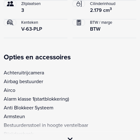
Zitplaatsen
Cilinderinhoud
3
3
2.179 cm
Kenteken
BTW / marge
V-63-PLP
BTW
Opties en accessoires
Achteruitrijcamera
Airbag bestuurder
Airco
Alarm klasse 1(startblokkering)
Anti Blokkeer Systeem
Armsteun
Bestuurdersstoel in hoogte verstelbaar
Bijrijdersbank