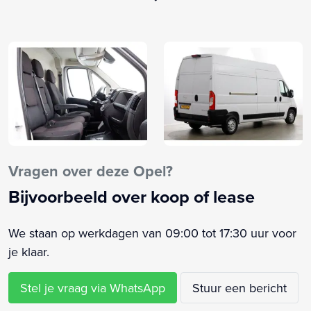
Bluetooth carkit
Boordcomputer
BPM-vrij voor ondernemer
Buitenspiegels elektrisch inklapbaar
Buitenspiegels elektrisch verstel- en verwarmbaar
Centrale deurvergrendeling met afstandsbediening
Cruise control
DAB radio
Dimlichten automatisch
Vragen over deze Opel?
Elektrische ramen voor
Bijvoorbeeld over koop of lease
Elektronisch Stabiliteits Programma
Mistlampen
We staan op werkdagen van 09:00 tot 17:30 uur voor
Multifunctioneel stuurwiel
je klaar.
Multimedia-voorbereiding
Navigatiesysteem full map
Stel je vraag via WhatsApp
Stuur een bericht
Parkeersensor achter