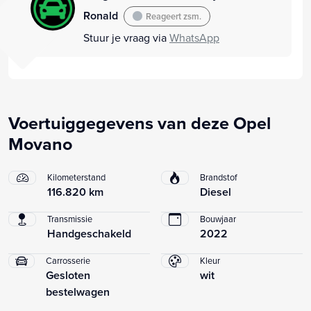
Ronald
Reageert zsm.
Stuur je vraag via
WhatsApp
Voertuiggegevens van deze Opel
Movano
Kilometerstand
Brandstof
116.820 km
Diesel
Transmissie
Bouwjaar
Handgeschakeld
2022
Carrosserie
Kleur
Gesloten
wit
bestelwagen