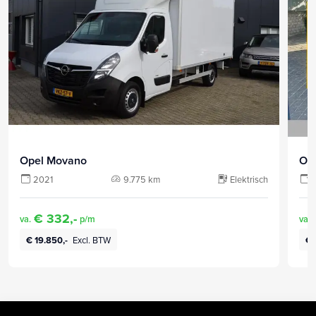
Opel Movano
Op
2021
9.775 km
Elektrisch
€ 332,-
va.
p/m
va.
€ 19.850,-
Excl. BTW
€ 