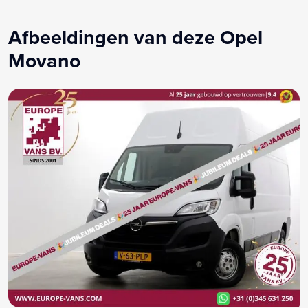
Radio
Stuurbekrachtiging
Afbeeldingen van deze Opel
Stuur verstelbaar
Movano
Tussenschot volledig
Zijschuifdeur rechts