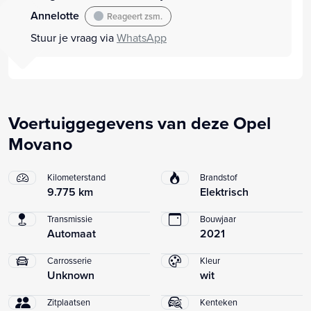
Annelotte
Reageert zsm.
Stuur je vraag via
WhatsApp
Voertuiggegevens van deze Opel
Movano
Kilometerstand
Brandstof
9.775 km
Elektrisch
Transmissie
Bouwjaar
Automaat
2021
Carrosserie
Kleur
Unknown
wit
Zitplaatsen
Kenteken