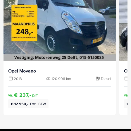
Opel Movano
Op
2018
120.996 km
Diesel
€ 237,-
va.
p/m
va.
€ 12.950,-
Excl. BTW
€ 