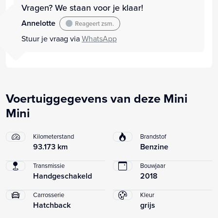
Vragen? We staan voor je klaar!
Annelotte
Reageert zsm.
Stuur je vraag via
WhatsApp
Voertuiggegevens van deze Mini
Mini
Kilometerstand
Brandstof
93.173 km
Benzine
Transmissie
Bouwjaar
Handgeschakeld
2018
Carrosserie
Kleur
Hatchback
grijs