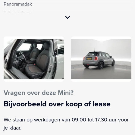
Panoramadak
Prijs is rijklaar
Achterbank in delen neerklapbaar
Airbag(s) hoofd voor
Airbag(s) side voor
Airbag bestuurder
Airbag passagier
Airco automatisch
Alarm klasse 1(startblokkering)
Anti Blokkeer Systeem
Armsteun voor
Vragen over deze Mini?
Audio installatie
Bijvoorbeeld over koop of lease
Bandenspanningscontrolesysteem
Bestuurdersstoel in hoogte verstelbaar
We staan op werkdagen van 09:00 tot 17:30 uur voor
Boordcomputer
je klaar.
Buitenspiegels elektrisch verstel- en verwarmbaar