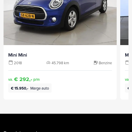
Mini Mini
Min
2018
45.798 km
Benzine
€ 292,-
va.
p/m
va.
€ 15.950,-
Marge auto
€ 