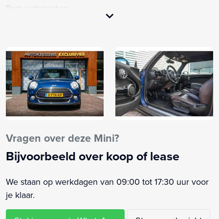
Bestuurdersairbag
Boordcomputer
Buitenspiegels elektrisch verstel- en verwarmbaar
Centrale deurvergrendeling met afstandsbediening
Dimlichten automatisch
Elektrische ramen voor
Elektronische remkrachtverdeling
Elektronisch Stabiliteits Programma
Hoofd airbag(s) voor
Lederen stuurwiel
Vragen over deze Mini?
Mistlampen voor
Bijvoorbeeld over koop of lease
Passagiersairbag
RDW-leges
We staan op werkdagen van 09:00 tot 17:30 uur voor
Regensensor
je klaar.
Ruitensproeiers verwarmbaar
Sportstoelen