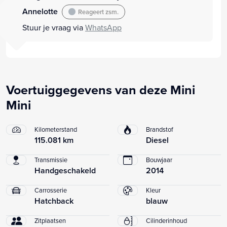
Annelotte
Reageert zsm.
Stuur je vraag via
WhatsApp
Voertuiggegevens van deze Mini
Mini
Kilometerstand
Brandstof
115.081 km
Diesel
Transmissie
Bouwjaar
Handgeschakeld
2014
Carrosserie
Kleur
Hatchback
blauw
Zitplaatsen
Cilinderinhoud