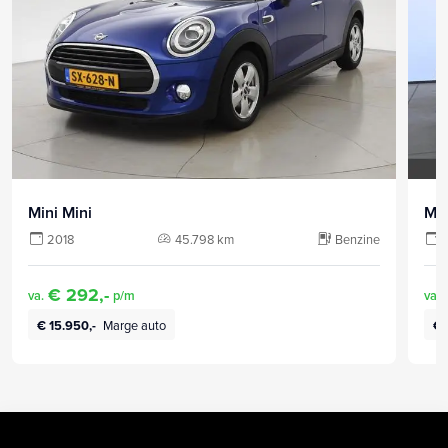
Mini Mini
Min
2018
45.798 km
Benzine
€ 292,-
va.
p/m
va.
€ 15.950,-
Marge auto
€ 