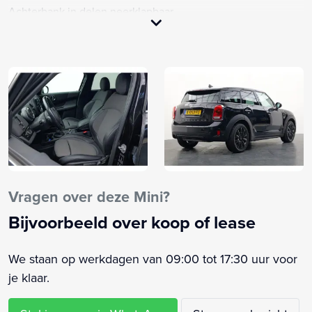
Achterbank in delen neerklapbaar
Airbag(s) hoofd achter
Airbag(s) hoofd voor
Airbag(s) side voor
Airbag bestuurder
Airbag passagier
Alarm klasse 3
Anti Blokkeer Systeem
Armsteun voor
Audio installatie
Vragen over deze Mini?
Bandenspanningscontrolesysteem
Bijvoorbeeld over koop of lease
Bestuurdersstoel in hoogte verstelbaar
Bluetooth
We staan op werkdagen van 09:00 tot 17:30 uur voor
Boordcomputer
je klaar.
Buitenspiegels elektrisch verstel- en verwarmbaar
Centrale vergrendeling met afstandsbediening