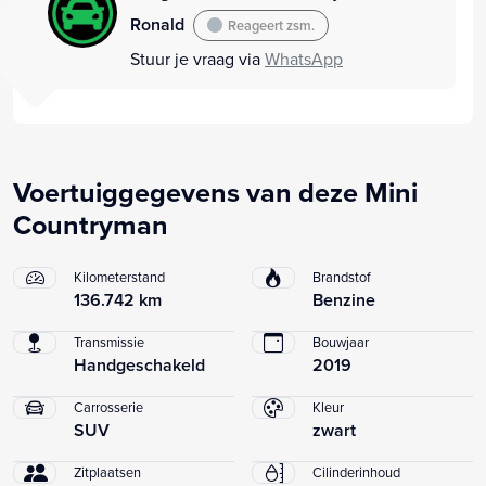
Ronald
Reageert zsm.
Stuur je vraag via
WhatsApp
Voertuiggegevens van deze Mini
Countryman
Kilometerstand
Brandstof
136.742 km
Benzine
Transmissie
Bouwjaar
Handgeschakeld
2019
Carrosserie
Kleur
SUV
zwart
Zitplaatsen
Cilinderinhoud