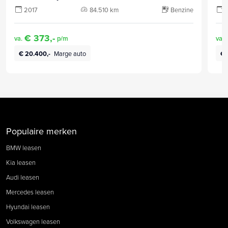
2017
84.510 km
Benzine
€ 373,-
va.
p/m
va.
€ 20.400,-
Marge auto
€ 
Populaire merken
BMW leasen
Kia leasen
Audi leasen
Mercedes leasen
Hyundai leasen
Volkswagen leasen