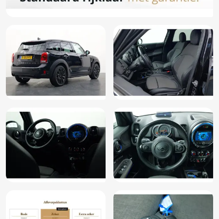
Multimedia-voorbereiding
Parkeersensor achter
Parkeersensor voor
Regensensor
Ruitensproeiers/wisserbladen verwarmbaar
Sportstuur
Stoelverwarming
Stuur leder
Stuur multifunctioneel
Vermoeidheids herkenning