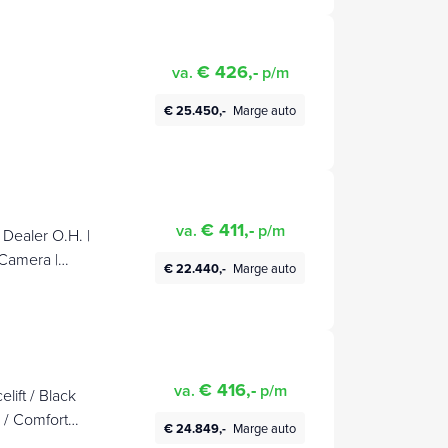
€ 426,-
va.
p/m
€ 25.450,-
Marge auto
€ 411,-
va.
p/m
Dealer O.H. |
 Camera |
€ 22.440,-
Marge auto
ss |
n Hybrid |
€ 416,-
va.
p/m
lift / Black
 / Comfort
€ 24.849,-
Marge auto