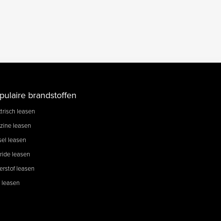
pulaire brandstoffen
trisch leasen
zine leasen
sel leasen
ride leasen
erstof leasen
 leasen