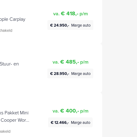
€ 418,-
va.
p/m
pple Carplay
€ 24.950,-
Marge auto
hakeld
€ 485,-
va.
p/m
 Stuur- en
€ 28.950,-
Marge auto
€ 400,-
va.
p/m
s Pakket Mini
n Cooper Works
€ 12.466,-
Marge auto
utooth
hakeld