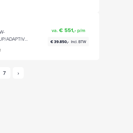
€ 551,-
va.
p/m
W-
P/ADAPTIVE-
€ 39.850,-
Incl. BTW
SS/CARPLAY/
t
ANTIE T/M
7
›