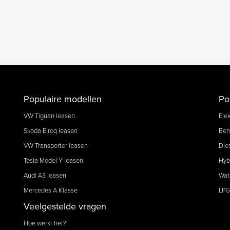
Populaire modellen
Po
VW Tiguan leasen
Elek
Skoda Elroq leasen
Ben
VW Transporter leasen
Die
Tesla Model Y leasen
Hyb
Audi A3 leasen
Wat
Mercedes A Klasse
LPG
Veelgestelde vragen
Hoe werkt het?