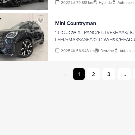
2022
79.881 km
Hybride
Automaat
Mini Countryman
1.5 C JCW XL PANO/EL.TREKHAAK/JC
LEER+MASSAGE/20"JCW/H&K/HEAD-U
ONDERSTEL/360CAMERA/ACC/KEYLE
2025
56.948 km
Benzine
Automaa
MEMORY/BLACK-PACK/FABRIEKS-GAR
03-2028/BTW-AUTO
‹
1
2
3
...