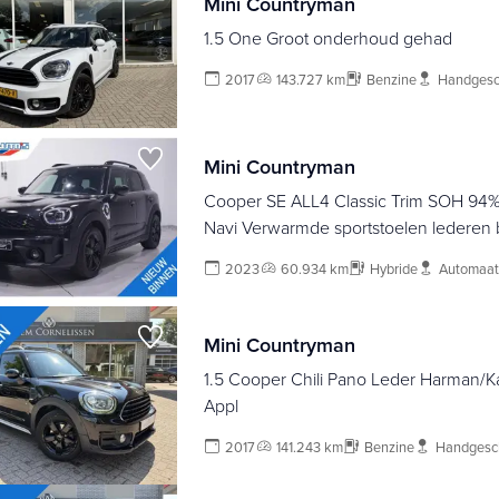
Mini Countryman
1.5 One Groot onderhoud gehad
2017
143.727 km
Benzine
Handgesc
Mini Countryman
Cooper SE ALL4 Classic Trim SOH 94%
Navi Verwarmde sportstoelen lederen 
verlichting dakrails PDC achter private-glas 2-zone
2023
60.934 km
Hybride
Automaat
clima-controle grootlicht-assist 17"-lmv 
private-glas Achteruitrijcamera Grootlich
Mini Countryman
1.5 Cooper Chili Pano Leder Harman/
Appl
2017
141.243 km
Benzine
Handgesc