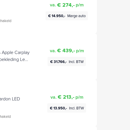
€ 274,-
va.
p/m
€ 14.950,-
Marge auto
hakeld
€ 439,-
va.
p/m
 Apple Carplay
bekleding Led-
€ 31.766,-
Incl. BTW
cruise-controle
t assistent
€ 213,-
va.
p/m
Kardon LED
€ 13.950,-
Incl. BTW
hakeld