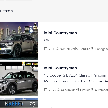
ultaten
Mini Countryman
ONE
2019
141.920 km
Benzine
Handgesc
Mini Countryman
1.5 Cooper S E ALL4 Classic | Panorama
Memory | Harman Kardon | Camera | Ada
NL auto |
2022
44.504 km
Hybride
Automaat