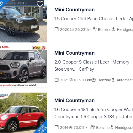
Mini Countryman
1.5 Cooper Chili Pano Chester Leder A
2020
26.231 km
Benzine
Handgesc
Mini Countryman
2.0 Cooper S Classic | Leer | Memory |
Stoelverw. | CarPlay
2021
63.930 km
Benzine
Automaat
Mini Countryman
1.6 Cooper S 184 pk John Cooper Work
Countryman 1.6 Cooper S 184 pk Joh
Pakket 19"-lmv Panoramadak, Navi, ble
2014
70.017 km
Benzine
Handgesc