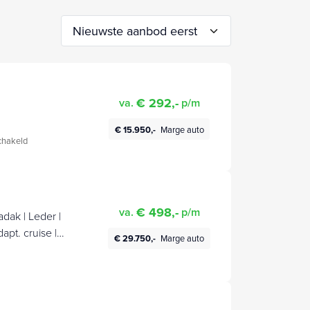
€ 292,-
va.
p/m
€ 15.950,-
Marge auto
hakeld
€ 498,-
va.
p/m
dak | Leder |
pt. cruise |
€ 29.750,-
Marge auto