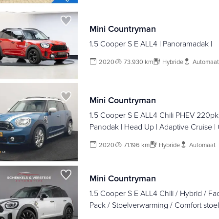
Mini Countryman
1.5 Cooper S E ALL4 | Panoramadak |
2020
73.930 km
Hybride
Automaat
Mini Countryman
1.5 Cooper S E ALL4 Chili PHEV 220pk 
Panodak | Head Up | Adaptive Cruise |
Lederen Sportstoelen Verwarmd | Keyle
2020
71.196 km
Hybride
Automaat
Sfeerverlichting | Apple Carplay | Plug I
Mini Countryman
1.5 Cooper S E ALL4 Chili / Hybrid / Face
Pack / Stoelverwarming / Comfort stoel
Acces / Led /