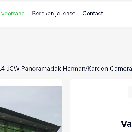
 voorraad
Bereken je lease
Contact
LL4 JCW Panoramadak Harman/Kardon Camer
Va