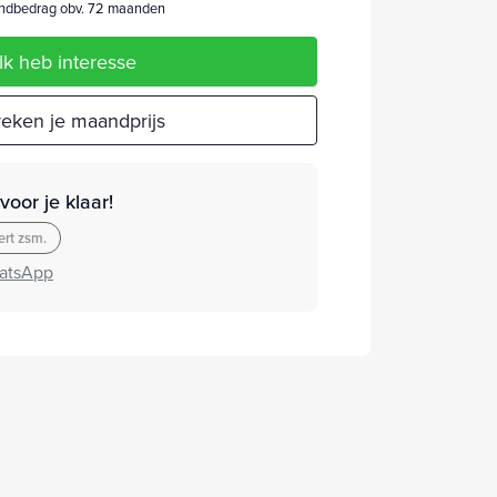
dbedrag obv. 72 maanden
Ik heb interesse
eken je maandprijs
oor je klaar!
rt zsm.
atsApp