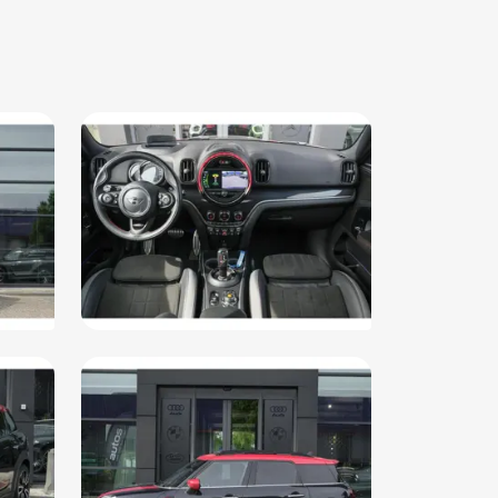
denarmsteun vóór met opbergruimte (473)
rtonderstel (226)
rade naar: sport automaat (S02TB/S02TC)
keersbord detectie