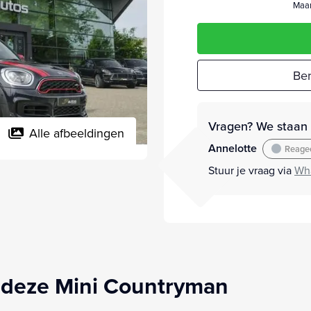
Maan
Ber
Vragen? We staan v
Alle afbeeldingen
Annelotte
Reagee
Stuur je vraag via
Wh
 deze Mini Countryman