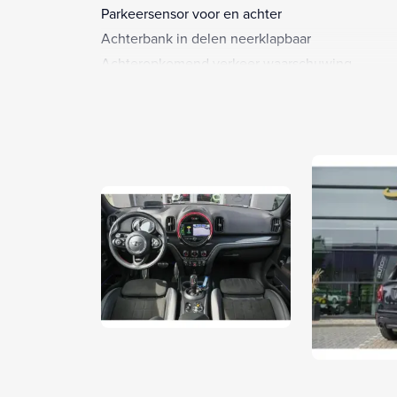
Parkeersensor voor en achter
Achterbank in delen neerklapbaar
Achteropkomend verkeer waarschuwing
Alarm klasse 1(startblokkering)
Anti Blokkeer Systeem
Bandenspanningscontrolesysteem
Bestuurdersairbag
Bestuurdersstoel in hoogte verstelbaar
Bluetooth telefoonvoorbereiding
Boordcomputer
Buitenspiegels elektrisch verstel- en verwarmba
Buitenspiegels in carrosseriekleur
Cruise control
Dakspoiler
Dimlichten automatisch
Elektrische ramen voor en achter