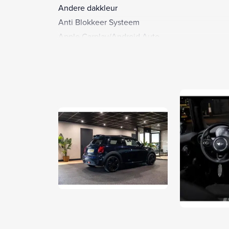
Andere dakkleur
Anti Blokkeer Systeem
Apple Carplay/Android Auto
Armsteun voor
Bandenspanningscontrolesysteem
Bestuurdersairbag
Bestuurdersstoel in hoogte verstelbaar
Binnenspiegel automatisch dimmend
Bluetooth
Boordcomputer
Buitenspiegels elektrisch inklapbaar
Buitenspiegels elektrisch verstelbaar
Buitenspiegels verwarmbaar
Buitentemperatuurmeter