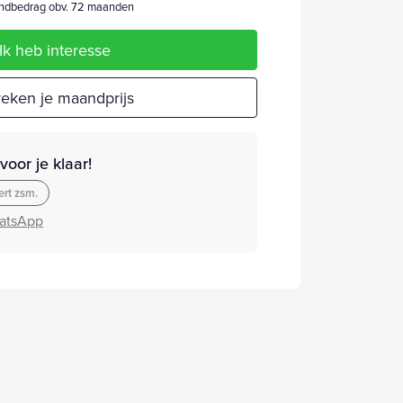
dbedrag obv. 72 maanden
Ik heb interesse
eken je maandprijs
oor je klaar!
rt zsm.
atsApp