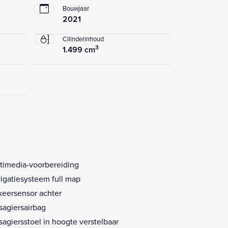
Bouwjaar
2021
Cilinderinhoud
3
1.499 cm
timedia-voorbereiding
igatiesysteem full map
keersensor achter
sagiersairbag
sagiersstoel in hoogte verstelbaar