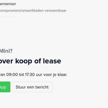
ensensor
tensproeiers/wisserbladen verwarmbaar
ciale kleur
rtstuur
urbekrachtiging
ur leder
ur verstelbaar
Mini?
rstoelen verwarmd
i
over koop of lease
airbag(s) voor
rte glans (piano)lak interieur afwerking
 09:00 tot 17:30 uur voor je klaar.
ler Onderhouden
sApp
Stuur een bericht