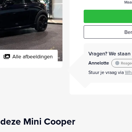
Maan
Ber
Vragen? We staan v
Alle afbeeldingen
Annelotte
Reagee
Stuur je vraag via
Wh
 deze Mini Cooper