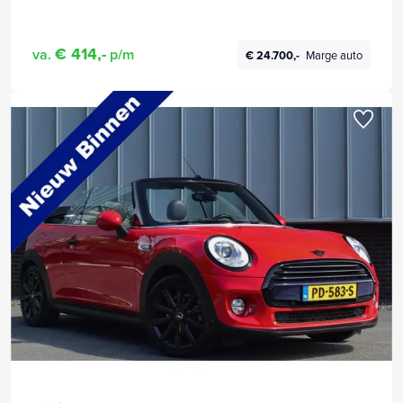
€ 414,-
va.
p/m
€ 24.700,-
Marge auto