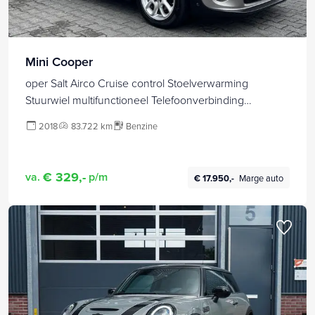
Mini Cooper
oper Salt Airco Cruise control Stoelverwarming
Stuurwiel multifunctioneel Telefoonverbinding
Navigatiesysteem 4-Persoons
2018
83.722 km
Benzine
€ 329,-
va.
p/m
€ 17.950,-
Marge auto