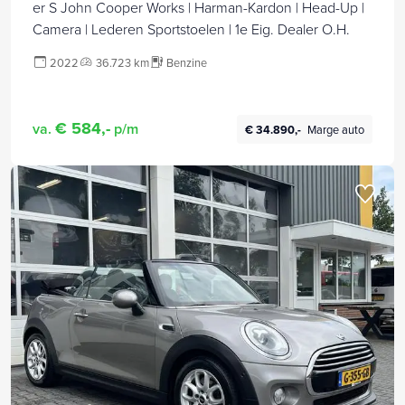
er S John Cooper Works | Harman-Kardon | Head-Up |
Camera | Lederen Sportstoelen | 1e Eig. Dealer O.H.
2022
36.723 km
Benzine
€ 584,-
va.
p/m
€ 34.890,-
Marge auto