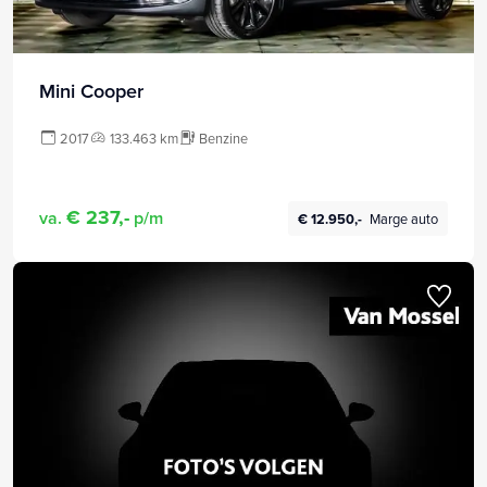
Mini Cooper
2017
133.463 km
Benzine
€ 237,-
va.
p/m
€ 12.950,-
Marge auto