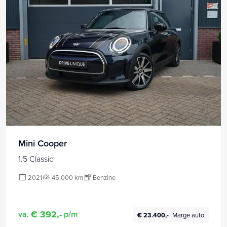
Mini Cooper
1.5 Classic
2021
45.000 km
Benzine
€ 392,-
va.
p/m
€ 23.400,-
Marge auto