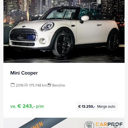
Mini Cooper
2016
175.748 km
Benzine
€ 243,-
va.
p/m
€ 13.250,-
Marge auto