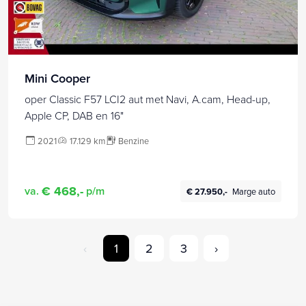
Mini Cooper
oper Classic F57 LCI2 aut met Navi, A.cam, Head-up,
Apple CP, DAB en 16"
2021
17.129 km
Benzine
€ 468,-
va.
p/m
€ 27.950,-
Marge auto
‹
1
2
3
›