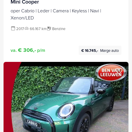
Mini Cooper
oper Cabrio | Leder | Camera | Keyless | Navi |
Xenon/LED
2017
66.167 km
Benzine
€ 306,-
va.
p/m
€ 16.745,-
Marge auto