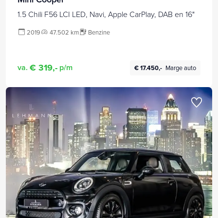
1.5 Chili F56 LCI LED, Navi, Apple CarPlay, DAB en 16"
2019
47.502 km
Benzine
€ 319,-
va.
p/m
€ 17.450,-
Marge auto