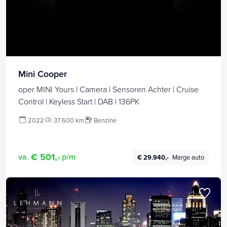
Mini Cooper
oper MINI Yours | Camera | Sensoren Achter | Cruise
Control | Keyless Start | DAB | 136PK
2022
37.600 km
Benzine
€ 501,-
va.
p/m
€ 29.940,-
Marge auto