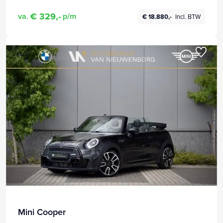
€ 329,-
va.
p/m
€ 18.880,-
Incl. BTW
Mini Cooper